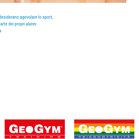
e desiderano agevolare lo sport,
arte dei propri alunni
a