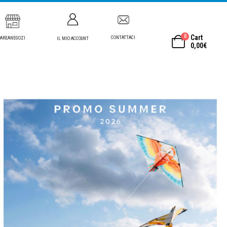
0
Cart
CONTATTACI
AREANEGOZI
IL MIO ACCOUNT
0,00
€