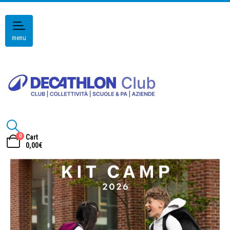
menu
0
Cart
0,00
€