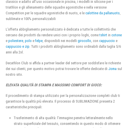
classico e adatto all’uso occasionale in piscina, i modelli in silicone per i
triathlon e gli allenamento delle squadre agonistiche e nella versione
Competition per le squadre agonistiche di nuoto, e le
calottine da pallanuoto
,
sublimate e 100% personalizzabili
L’offerta abbigliamento personalizzato è dedicata a tutte le collettività che
cercano dei prodotti da rendere unici con i proprio loghi, come
tshirt
in
cotone
e
poliestere
,
polo
e
felpe
, disponibili nei modelli
girocollo
, con
cappuccio
e
cappuccio e zip
. Tutti i prodotti abbigliamento sono ordinabili dalla taglia 5/6
anni alla 2xl.
Decathlon Club si affida a partner leader del settore per soddisfare le richieste
dei sui clienti, per questo motivo potrai trovare le offerte dedicate di
Joma
sul
nostro sito.
ELEVATA QUALITÀ DI STAMPA E MASSIMO COMFORT DI GIOCO:
Il procedimento di stampa utilizzato per la personalizzazione completi club ti
garantisce la qualità più elevata. Il processo di SUBLIMAZIONE presenta 2
caratteristiche principali:
Trasferimento di alta qualità: l’immagine penetra letteralmente nello
strato superficiale del tessuto, consentendo in questo modo di ottenere