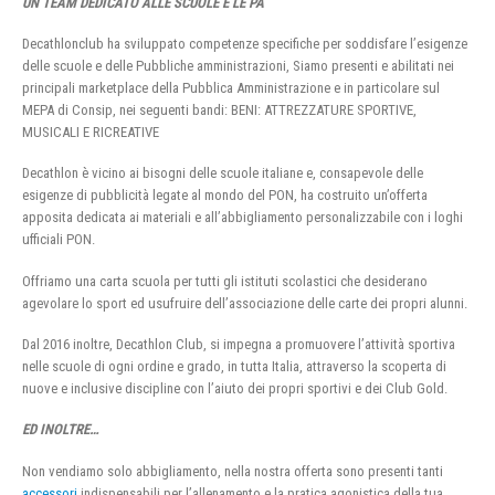
UN TEAM DEDICATO ALLE SCUOLE E LE PA
Decathlonclub ha sviluppato competenze specifiche per soddisfare l’esigenze
delle scuole e delle Pubbliche amministrazioni, Siamo presenti e abilitati nei
principali marketplace della Pubblica Amministrazione e in particolare sul
MEPA di Consip, nei seguenti bandi: BENI: ATTREZZATURE SPORTIVE,
MUSICALI E RICREATIVE
Decathlon è vicino ai bisogni delle scuole italiane e, consapevole delle
esigenze di pubblicità legate al mondo del PON, ha costruito un’offerta
apposita dedicata ai materiali e all’abbigliamento personalizzabile con i loghi
ufficiali PON.
Offriamo una carta scuola per tutti gli istituti scolastici che desiderano
agevolare lo sport ed usufruire dell’associazione delle carte dei propri alunni.
Dal 2016 inoltre, Decathlon Club, si impegna a promuovere l’attività sportiva
nelle scuole di ogni ordine e grado, in tutta Italia, attraverso la scoperta di
nuove e inclusive discipline con l’aiuto dei propri sportivi e dei Club Gold.
ED INOLTRE…
Non vendiamo solo abbigliamento, nella nostra offerta sono presenti tanti
accessori
indispensabili per l’allenamento e la pratica agonistica della tua