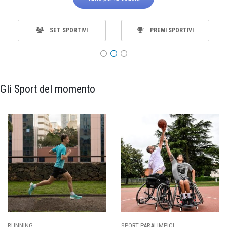
SET SPORTIVI
PREMI SPORTIVI
Gli Sport del momento
RT PARALIMPICI
CALCIO
BA