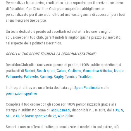
Personalizza la tua divisa, rendi unica la tua squadra con il servizio esclusivo
di Decathlon. Con Decathlon Club puoi acquistare abbigliamento
personalizzato per il tuo club, oltre ad una vasta gamma di accessori per i tuoi
allenamenti e le tue partite.
Un team dedicato è pronto ad ascoltarti ed aiutarti a trovare la miglior
soluzione per il tuo club, garantendoti la miglior qualità prezzo sul mercato,
nel rispetto delle politiche Decathlon.
SCEGLI IL TUO SPORT ED INIZIA LA PERSONALIZZAZIONE:
DecathlonClub offre una vasta gamma di prodotti 100% sublimati dedicati ai
praticanti di
Basket
,
Beach sport
,
Calcio
,
Ciclismo
,
Ginnastica Artistica
,
Nuoto
,
Pallanuoto
,
Pallavolo
,
Running
,
Rugby
,
Tennis
e
Triathlon
.
Inoltre potrai trovare un offerta dedicata agli
Sport Paralimpici
e alle
premiazioni sportive
Completa il tuo ordine con gli accessori 100% personalizzabili grazie alla
stampa in sublimato come gli
asciugamani
, disponibili in 5 misure, dalla
XS
,
S
,
M
,
L
e
XL
, le
borse sportive
da
22
,
40
e
70
litri.
Scopri la nostra offera di cuffie personalizzate, il modello in poliestere, più