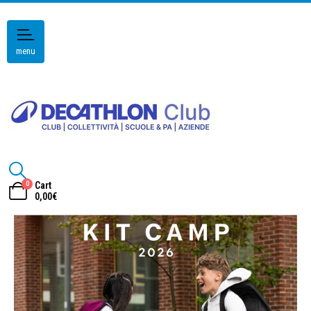
menu
0
Cart
0,00
€