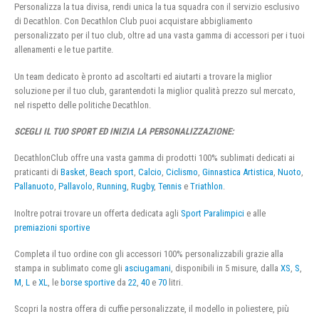
Personalizza la tua divisa, rendi unica la tua squadra con il servizio esclusivo
di Decathlon. Con Decathlon Club puoi acquistare abbigliamento
personalizzato per il tuo club, oltre ad una vasta gamma di accessori per i tuoi
allenamenti e le tue partite.
Un team dedicato è pronto ad ascoltarti ed aiutarti a trovare la miglior
soluzione per il tuo club, garantendoti la miglior qualità prezzo sul mercato,
nel rispetto delle politiche Decathlon.
SCEGLI IL TUO SPORT ED INIZIA LA PERSONALIZZAZIONE:
DecathlonClub offre una vasta gamma di prodotti 100% sublimati dedicati ai
praticanti di
Basket
,
Beach sport
,
Calcio
,
Ciclismo
,
Ginnastica Artistica
,
Nuoto
,
Pallanuoto
,
Pallavolo
,
Running
,
Rugby
,
Tennis
e
Triathlon
.
Inoltre potrai trovare un offerta dedicata agli
Sport Paralimpici
e alle
premiazioni sportive
Completa il tuo ordine con gli accessori 100% personalizzabili grazie alla
stampa in sublimato come gli
asciugamani
, disponibili in 5 misure, dalla
XS
,
S
,
M
,
L
e
XL
, le
borse sportive
da
22
,
40
e
70
litri.
Scopri la nostra offera di cuffie personalizzate, il modello in poliestere, più