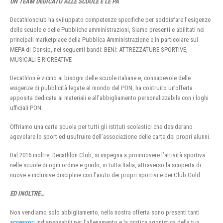
UN TEAM DEDICATO ALLE SCUOLE E LE PA
Decathlonclub ha sviluppato competenze specifiche per soddisfare l’esigenze
delle scuole e delle Pubbliche amministrazioni, Siamo presenti e abilitati nei
principali marketplace della Pubblica Amministrazione e in particolare sul
MEPA di Consip, nei seguenti bandi: BENI: ATTREZZATURE SPORTIVE,
MUSICALI E RICREATIVE
Decathlon è vicino ai bisogni delle scuole italiane e, consapevole delle
esigenze di pubblicità legate al mondo del PON, ha costruito un’offerta
apposita dedicata ai materiali e all’abbigliamento personalizzabile con i loghi
ufficiali PON.
Offriamo una carta scuola per tutti gli istituti scolastici che desiderano
agevolare lo sport ed usufruire dell’associazione delle carte dei propri alunni.
Dal 2016 inoltre, Decathlon Club, si impegna a promuovere l’attività sportiva
nelle scuole di ogni ordine e grado, in tutta Italia, attraverso la scoperta di
nuove e inclusive discipline con l’aiuto dei propri sportivi e dei Club Gold.
ED INOLTRE…
Non vendiamo solo abbigliamento, nella nostra offerta sono presenti tanti
accessori
indispensabili per l’allenamento e la pratica agonistica della tua