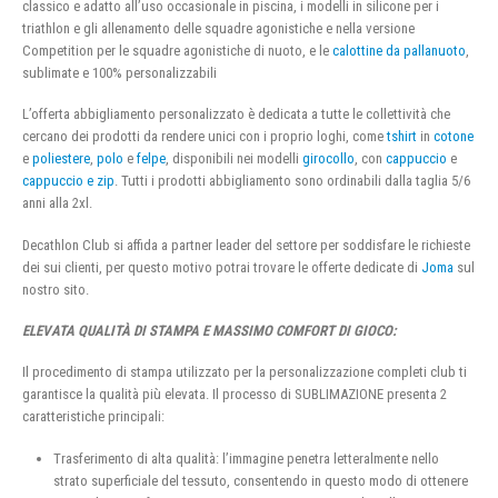
classico e adatto all’uso occasionale in piscina, i modelli in silicone per i
triathlon e gli allenamento delle squadre agonistiche e nella versione
Competition per le squadre agonistiche di nuoto, e le
calottine da pallanuoto
,
sublimate e 100% personalizzabili
L’offerta abbigliamento personalizzato è dedicata a tutte le collettività che
cercano dei prodotti da rendere unici con i proprio loghi, come
tshirt
in
cotone
e
poliestere
,
polo
e
felpe
, disponibili nei modelli
girocollo
, con
cappuccio
e
cappuccio e zip
. Tutti i prodotti abbigliamento sono ordinabili dalla taglia 5/6
anni alla 2xl.
Decathlon Club si affida a partner leader del settore per soddisfare le richieste
dei sui clienti, per questo motivo potrai trovare le offerte dedicate di
Joma
sul
nostro sito.
ELEVATA QUALITÀ DI STAMPA E MASSIMO COMFORT DI GIOCO:
Il procedimento di stampa utilizzato per la personalizzazione completi club ti
garantisce la qualità più elevata. Il processo di SUBLIMAZIONE presenta 2
caratteristiche principali:
Trasferimento di alta qualità: l’immagine penetra letteralmente nello
strato superficiale del tessuto, consentendo in questo modo di ottenere