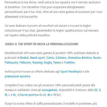
Personalizza la tua divisa, rendi unica la tua squadra con il servizio esclusivo
di Decathlon. Con Decathlon Club puoi acquistare abbigliamento
personalizzato per il tuo club, oltre ad una vasta gamma di accessori per i tuoi
allenamenti e le tue partite.
Un team dedicato è pronto ad ascoltarti ed aiutarti a trovare la miglior
soluzione per il tuo club, garantendoti la miglior qualità prezzo sul mercato,
nel rispetto delle politiche Decathlon.
SCEGLI IL TUO SPORT ED INIZIA LA PERSONALIZZAZIONE:
DecathlonClub offre una vasta gamma di prodotti 100% sublimati dedicati ai
praticanti di
Basket
,
Beach sport
,
Calcio
,
Ciclismo
,
Ginnastica Artistica
,
Nuoto
,
Pallanuoto
,
Pallavolo
,
Running
,
Rugby
,
Tennis
e
Triathlon
.
Inoltre potrai trovare un offerta dedicata agli
Sport Paralimpici
e alle
premiazioni sportive
Completa il tuo ordine con gli accessori 100% personalizzabili grazie alla
stampa in sublimato come gli
asciugamani
, disponibili in 5 misure, dalla
XS
,
S
,
M
,
L
e
XL
, le
borse sportive
da
22
,
40
e
70
litri.
Scopri la nostra offera di cuffie personalizzate, il modello in poliestere, più