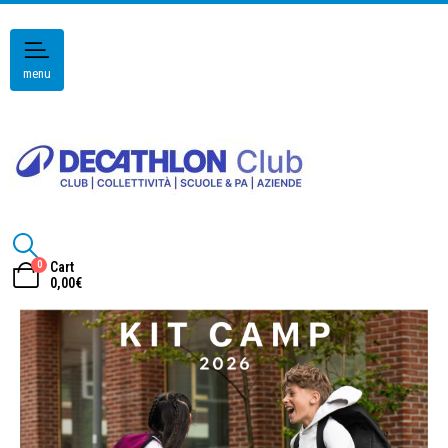
menu
0
Cart
0,00
€