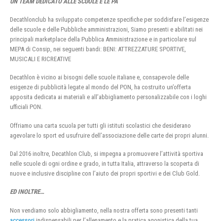
UN TEAM DEDICATO ALLE SCUOLE E LE PA
Decathlonclub ha sviluppato competenze specifiche per soddisfare l’esigenze
delle scuole e delle Pubbliche amministrazioni, Siamo presenti e abilitati nei
principali marketplace della Pubblica Amministrazione e in particolare sul
MEPA di Consip, nei seguenti bandi: BENI: ATTREZZATURE SPORTIVE,
MUSICALI E RICREATIVE
Decathlon è vicino ai bisogni delle scuole italiane e, consapevole delle
esigenze di pubblicità legate al mondo del PON, ha costruito un’offerta
apposita dedicata ai materiali e all’abbigliamento personalizzabile con i loghi
ufficiali PON.
Offriamo una carta scuola per tutti gli istituti scolastici che desiderano
agevolare lo sport ed usufruire dell’associazione delle carte dei propri alunni.
Dal 2016 inoltre, Decathlon Club, si impegna a promuovere l’attività sportiva
nelle scuole di ogni ordine e grado, in tutta Italia, attraverso la scoperta di
nuove e inclusive discipline con l’aiuto dei propri sportivi e dei Club Gold.
ED INOLTRE…
Non vendiamo solo abbigliamento, nella nostra offerta sono presenti tanti
accessori
indispensabili per l’allenamento e la pratica agonistica della tua