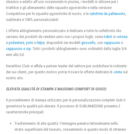
classico e adatto all’uso occasionale in piscina, i modelli in silicone per i
triathlon e gli allenamento delle squadre agonistiche e nella versione
Competition per le squadre agonistiche di nuoto, e le
calottine da pallanuoto
,
sublimate e 100% personalizzabili
L’offerta abbigliamento personalizzato è dedicata a tutte le collettività che
cercano dei prodotti da rendere unici con i proprio loghi, come
tshirt
in
cotone
e
poliestere
,
polo
e
felpe
, disponibili nei modelli
girocollo
, con
cappuccio
e
cappuccio e zip
. Tutti i prodotti abbigliamento sono ordinabili dalla taglia 5/6
anni alla 2xl.
Decathlon Club si affida a partner leader del settore per soddisfare le richieste
dei sui clienti, per questo motivo potrai trovare le offerte dedicate di
Joma
sul
nostro sito.
ELEVATA QUALITÀ DI STAMPA E MASSIMO COMFORT DI GIOCO:
Il procedimento di stampa utilizzato per la personalizzazione completi club ti
garantisce la qualità più elevata. Il processo di SUBLIMAZIONE presenta 2
caratteristiche principali:
Trasferimento di alta qualità: l’immagine penetra letteralmente nello
strato superficiale del tessuto, consentendo in questo modo di ottenere