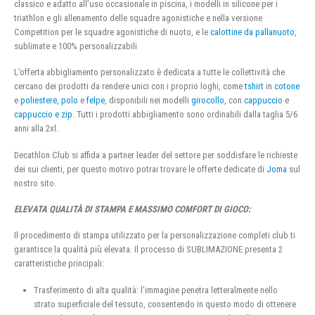
classico e adatto all’uso occasionale in piscina, i modelli in silicone per i
triathlon e gli allenamento delle squadre agonistiche e nella versione
Competition per le squadre agonistiche di nuoto, e le
calottine da pallanuoto
,
sublimate e 100% personalizzabili
L’offerta abbigliamento personalizzato è dedicata a tutte le collettività che
cercano dei prodotti da rendere unici con i proprio loghi, come
tshirt
in
cotone
e
poliestere
,
polo
e
felpe
, disponibili nei modelli
girocollo
, con
cappuccio
e
cappuccio e zip
. Tutti i prodotti abbigliamento sono ordinabili dalla taglia 5/6
anni alla 2xl.
Decathlon Club si affida a partner leader del settore per soddisfare le richieste
dei sui clienti, per questo motivo potrai trovare le offerte dedicate di
Joma
sul
nostro sito.
ELEVATA QUALITÀ DI STAMPA E MASSIMO COMFORT DI GIOCO:
Il procedimento di stampa utilizzato per la personalizzazione completi club ti
garantisce la qualità più elevata. Il processo di SUBLIMAZIONE presenta 2
caratteristiche principali:
Trasferimento di alta qualità: l’immagine penetra letteralmente nello
strato superficiale del tessuto, consentendo in questo modo di ottenere