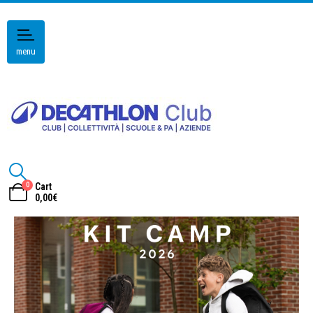
menu
0
Cart
0,00
€