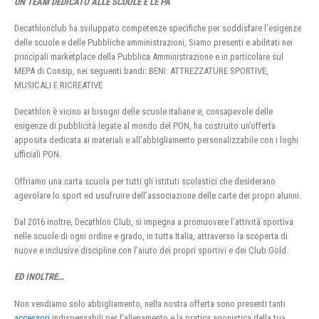
UN TEAM DEDICATO ALLE SCUOLE E LE PA
Decathlonclub ha sviluppato competenze specifiche per soddisfare l’esigenze
delle scuole e delle Pubbliche amministrazioni, Siamo presenti e abilitati nei
principali marketplace della Pubblica Amministrazione e in particolare sul
MEPA di Consip, nei seguenti bandi: BENI: ATTREZZATURE SPORTIVE,
MUSICALI E RICREATIVE
Decathlon è vicino ai bisogni delle scuole italiane e, consapevole delle
esigenze di pubblicità legate al mondo del PON, ha costruito un’offerta
apposita dedicata ai materiali e all’abbigliamento personalizzabile con i loghi
ufficiali PON.
Offriamo una carta scuola per tutti gli istituti scolastici che desiderano
agevolare lo sport ed usufruire dell’associazione delle carte dei propri alunni.
Dal 2016 inoltre, Decathlon Club, si impegna a promuovere l’attività sportiva
nelle scuole di ogni ordine e grado, in tutta Italia, attraverso la scoperta di
nuove e inclusive discipline con l’aiuto dei propri sportivi e dei Club Gold.
ED INOLTRE…
Non vendiamo solo abbigliamento, nella nostra offerta sono presenti tanti
accessori
indispensabili per l’allenamento e la pratica agonistica della tua