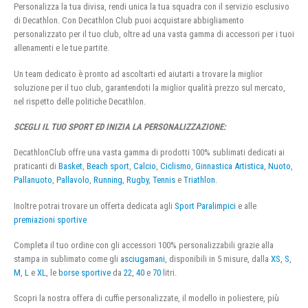
Personalizza la tua divisa, rendi unica la tua squadra con il servizio esclusivo
di Decathlon. Con Decathlon Club puoi acquistare abbigliamento
personalizzato per il tuo club, oltre ad una vasta gamma di accessori per i tuoi
allenamenti e le tue partite.
Un team dedicato è pronto ad ascoltarti ed aiutarti a trovare la miglior
soluzione per il tuo club, garantendoti la miglior qualità prezzo sul mercato,
nel rispetto delle politiche Decathlon.
SCEGLI IL TUO SPORT ED INIZIA LA PERSONALIZZAZIONE:
DecathlonClub offre una vasta gamma di prodotti 100% sublimati dedicati ai
praticanti di
Basket
,
Beach sport
,
Calcio
,
Ciclismo
,
Ginnastica Artistica
,
Nuoto
,
Pallanuoto
,
Pallavolo
,
Running
,
Rugby
,
Tennis
e
Triathlon
.
Inoltre potrai trovare un offerta dedicata agli
Sport Paralimpici
e alle
premiazioni sportive
Completa il tuo ordine con gli accessori 100% personalizzabili grazie alla
stampa in sublimato come gli
asciugamani
, disponibili in 5 misure, dalla
XS
,
S
,
M
,
L
e
XL
, le
borse sportive
da
22
,
40
e
70
litri.
Scopri la nostra offera di cuffie personalizzate, il modello in poliestere, più