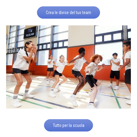
Crea le divise del tuo team
Tutto per la scuola