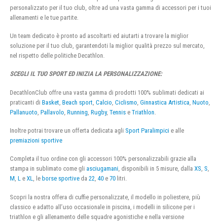
personalizzato per il tuo club, oltre ad una vasta gamma di accessori per i tuoi
allenamenti e le tue partite.
Un team dedicato è pronto ad ascoltarti ed aiutarti a trovare la miglior
soluzione per il tuo club, garantendoti la miglior qualità prezzo sul mercato,
nel rispetto delle politiche Decathlon.
SCEGLI IL TUO SPORT ED INIZIA LA PERSONALIZZAZIONE:
DecathlonClub offre una vasta gamma di prodotti 100% sublimati dedicati ai
praticanti di
Basket
,
Beach sport
,
Calcio
,
Ciclismo
,
Ginnastica Artistica
,
Nuoto
,
Pallanuoto
,
Pallavolo
,
Running
,
Rugby
,
Tennis
e
Triathlon
.
Inoltre potrai trovare un offerta dedicata agli
Sport Paralimpici
e alle
premiazioni sportive
Completa il tuo ordine con gli accessori 100% personalizzabili grazie alla
stampa in sublimato come gli
asciugamani
, disponibili in 5 misure, dalla
XS
,
S
,
M
,
L
e
XL
, le
borse sportive
da
22
,
40
e
70
litri.
Scopri la nostra offera di cuffie personalizzate, il modello in poliestere, più
classico e adatto all’uso occasionale in piscina, i modelli in silicone per i
triathlon e gli allenamento delle squadre agonistiche e nella versione