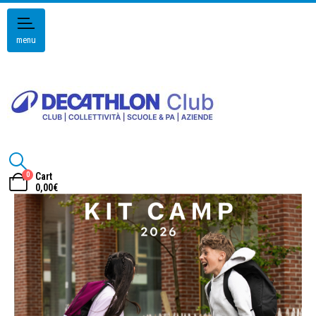
menu
0
Cart
0,00
€