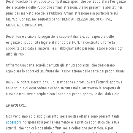
Decathlonclub ha sviluppato competenze specifiche per soddisfare l’esigenze
delle scuole e delle Pubbliche amministrazioni, Siamo presenti e abilitati nei
principali marketplace della Pubblica Amministrazione e in particolare sul
MEPA di Consip, nei seguenti bandi: BENI: ATTREZZATURE SPORTIVE,
MUSICALI E RICREATIVE
Decathlon è vicino ai bisogni delle scuole italiane e, consapevole delle
esigenze di pubblicità legate al mondo del PON, ha costruito un’offerta
apposita dedicata ai materiali e all’abbigliamento personalizzabile con i loghi
ufficiali PON.
Offriamo una carta scuola per tutti gli istituti scolastici che desiderano
agevolare lo sport ed usufruire dell’associazione delle carte dei propri alunni.
Dal 2016 inoltre, Decathlon Club, si impegna a promuovere l’attività sportiva
nelle scuole di ogni ordine e grado, in tutta Italia, attraverso la scoperta di
nuove e inclusive discipline con l’aiuto dei propri sportivi e dei Club Gold.
ED INOLTRE…
Non vendiamo solo abbigliamento, nella nostra offerta sono presenti tanti
accessori
indispensabili per l’allenamento e la pratica agonistica della tua
attività, che non ci è possibile offrirti nella collezione Decathlon. e’ per