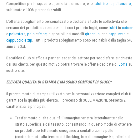
Competition per le squadre agonistiche di nuoto, e le
calottine da pallanuoto
,
sublimate e 100% personalizzabili
L’offerta abbigliamento personalizzato è dedicata a tutte le collettività che
cercano dei prodotti da rendere unici con i proprio loghi, come
tshirt
in
cotone
e
poliestere
,
polo
e
felpe
, disponibili nei modelli
girocollo
, con
cappuccio
e
cappuccio e zip
. Tutti i prodotti abbigliamento sono ordinabili dalla taglia 5/6
anni alla 2xl.
Decathlon Club si affida a partner leader del settore per soddisfare le richieste
dei sui clienti, per questo motivo potrai trovare le offerte dedicate di
Joma
sul
nostro sito.
ELEVATA QUALITÀ DI STAMPA E MASSIMO COMFORT DI GIOCO:
Il procedimento di stampa utilizzato per la personalizzazione completi club ti
garantisce la qualità più elevata. Il processo di SUBLIMAZIONE presenta 2
caratteristiche principali:
Trasferimento di alta qualità: l’immagine penetra letteralmente nello
strato superficiale del tessuto, consentendo in questo modo di ottenere
un prodotto perfettamente omogeneo a contatto con la pelle
(contrariamente alla tecnica del flocking, in cui l’immagine è applicata al