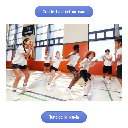
Crea le divise del tuo team
Tutto per la scuola