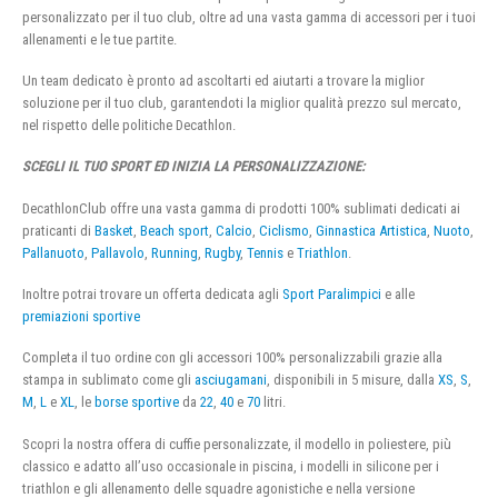
personalizzato per il tuo club, oltre ad una vasta gamma di accessori per i tuoi
allenamenti e le tue partite.
Un team dedicato è pronto ad ascoltarti ed aiutarti a trovare la miglior
soluzione per il tuo club, garantendoti la miglior qualità prezzo sul mercato,
nel rispetto delle politiche Decathlon.
SCEGLI IL TUO SPORT ED INIZIA LA PERSONALIZZAZIONE:
DecathlonClub offre una vasta gamma di prodotti 100% sublimati dedicati ai
praticanti di
Basket
,
Beach sport
,
Calcio
,
Ciclismo
,
Ginnastica Artistica
,
Nuoto
,
Pallanuoto
,
Pallavolo
,
Running
,
Rugby
,
Tennis
e
Triathlon
.
Inoltre potrai trovare un offerta dedicata agli
Sport Paralimpici
e alle
premiazioni sportive
Completa il tuo ordine con gli accessori 100% personalizzabili grazie alla
stampa in sublimato come gli
asciugamani
, disponibili in 5 misure, dalla
XS
,
S
,
M
,
L
e
XL
, le
borse sportive
da
22
,
40
e
70
litri.
Scopri la nostra offera di cuffie personalizzate, il modello in poliestere, più
classico e adatto all’uso occasionale in piscina, i modelli in silicone per i
triathlon e gli allenamento delle squadre agonistiche e nella versione