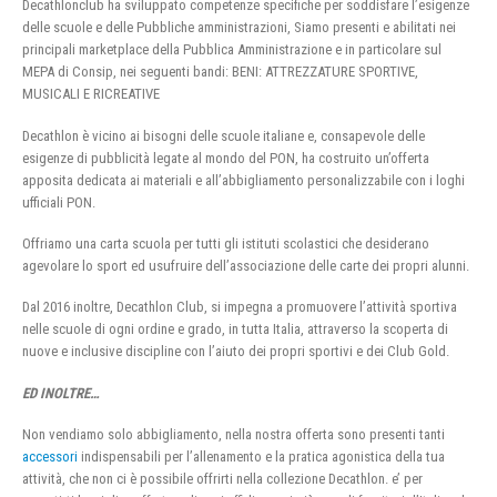
Decathlonclub ha sviluppato competenze specifiche per soddisfare l’esigenze
delle scuole e delle Pubbliche amministrazioni, Siamo presenti e abilitati nei
principali marketplace della Pubblica Amministrazione e in particolare sul
MEPA di Consip, nei seguenti bandi: BENI: ATTREZZATURE SPORTIVE,
MUSICALI E RICREATIVE
Decathlon è vicino ai bisogni delle scuole italiane e, consapevole delle
esigenze di pubblicità legate al mondo del PON, ha costruito un’offerta
apposita dedicata ai materiali e all’abbigliamento personalizzabile con i loghi
ufficiali PON.
Offriamo una carta scuola per tutti gli istituti scolastici che desiderano
agevolare lo sport ed usufruire dell’associazione delle carte dei propri alunni.
Dal 2016 inoltre, Decathlon Club, si impegna a promuovere l’attività sportiva
nelle scuole di ogni ordine e grado, in tutta Italia, attraverso la scoperta di
nuove e inclusive discipline con l’aiuto dei propri sportivi e dei Club Gold.
ED INOLTRE…
Non vendiamo solo abbigliamento, nella nostra offerta sono presenti tanti
accessori
indispensabili per l’allenamento e la pratica agonistica della tua
attività, che non ci è possibile offrirti nella collezione Decathlon. e’ per