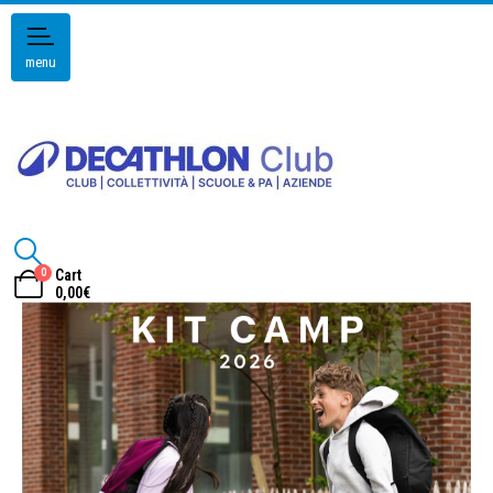
menu
0
Cart
0,00
€