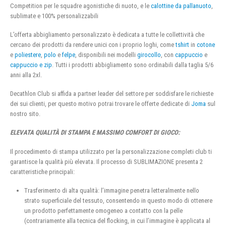
Competition per le squadre agonistiche di nuoto, e le
calottine da pallanuoto
,
sublimate e 100% personalizzabili
L’offerta abbigliamento personalizzato è dedicata a tutte le collettività che
cercano dei prodotti da rendere unici con i proprio loghi, come
tshirt
in
cotone
e
poliestere
,
polo
e
felpe
, disponibili nei modelli
girocollo
, con
cappuccio
e
cappuccio e zip
. Tutti i prodotti abbigliamento sono ordinabili dalla taglia 5/6
anni alla 2xl.
Decathlon Club si affida a partner leader del settore per soddisfare le richieste
dei sui clienti, per questo motivo potrai trovare le offerte dedicate di
Joma
sul
nostro sito.
ELEVATA QUALITÀ DI STAMPA E MASSIMO COMFORT DI GIOCO:
Il procedimento di stampa utilizzato per la personalizzazione completi club ti
garantisce la qualità più elevata. Il processo di SUBLIMAZIONE presenta 2
caratteristiche principali:
Trasferimento di alta qualità: l’immagine penetra letteralmente nello
strato superficiale del tessuto, consentendo in questo modo di ottenere
un prodotto perfettamente omogeneo a contatto con la pelle
(contrariamente alla tecnica del flocking, in cui l’immagine è applicata al