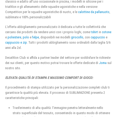
classico e adatto all’uso occasionale in piscina, i modelli in silicone per i
triathlon e gli allenamento delle squadre agonistiche e nella versione
Competition per le squadre agonistiche di nuoto, e le
calottine da pallanuoto
,
sublimate e 100% personalizzabili
L’offerta abbigliamento personalizzato è dedicata a tutte le collettività che
cercano dei prodotti da rendere unici con i proprio loghi, come
tshirt
in
cotone
e
poliestere
,
polo
e
felpe
, disponibili nei modelli
girocollo
, con
cappuccio
e
cappuccio e zip
. Tutti i prodotti abbigliamento sono ordinabili dalla taglia 5/6
anni alla 2xl.
Decathlon Club si affida a partner leader del settore per soddisfare le richieste
dei sui clienti, per questo motivo potrai trovare le offerte dedicate di
Joma
sul
nostro sito.
ELEVATA QUALITÀ DI STAMPA E MASSIMO COMFORT DI GIOCO:
Il procedimento di stampa utilizzato per la personalizzazione completi club ti
garantisce la qualità più elevata. Il processo di SUBLIMAZIONE presenta 2
caratteristiche principali:
Trasferimento di alta qualità: l’immagine penetra letteralmente nello
strato superficiale del tessuto, consentendo in questo modo di ottenere