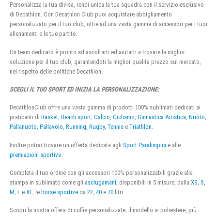
Personalizza la tua divisa, rendi unica la tua squadra con il servizio esclusivo
di Decathlon. Con Decathlon Club puoi acquistare abbigliamento
personalizzato per il tuo club, oltre ad una vasta gamma di accessori per i tuoi
allenamenti e le tue partite.
Un team dedicato è pronto ad ascoltarti ed aiutarti a trovare la miglior
soluzione per il tuo club, garantendoti la miglior qualità prezzo sul mercato,
nel rispetto delle politiche Decathlon.
SCEGLI IL TUO SPORT ED INIZIA LA PERSONALIZZAZIONE:
DecathlonClub offre una vasta gamma di prodotti 100% sublimati dedicati ai
praticanti di
Basket
,
Beach sport
,
Calcio
,
Ciclismo
,
Ginnastica Artistica
,
Nuoto
,
Pallanuoto
,
Pallavolo
,
Running
,
Rugby
,
Tennis
e
Triathlon
.
Inoltre potrai trovare un offerta dedicata agli
Sport Paralimpici
e alle
premiazioni sportive
Completa il tuo ordine con gli accessori 100% personalizzabili grazie alla
stampa in sublimato come gli
asciugamani
, disponibili in 5 misure, dalla
XS
,
S
,
M
,
L
e
XL
, le
borse sportive
da
22
,
40
e
70
litri.
Scopri la nostra offera di cuffie personalizzate, il modello in poliestere, più