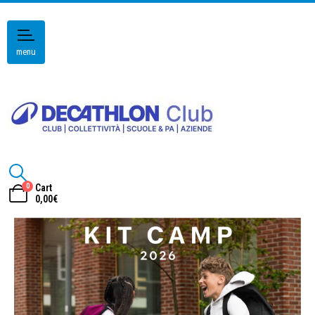
menu
0
Cart
0,00
€