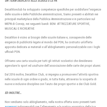
UN TEAM DEDICATO ALLE SCUOLE E LE PA
Decathlonclub ha sviluppato competenze specifiche per soddisfare l’esigenze
delle scuole e delle Pubbliche amministrazioni, Siamo presenti e abilitati nei
principali marketplace della Pubblica Amministrazione e in particolare sul
MEPA di Consip, nei seguenti bandi: BENI: ATTREZZATURE SPORTIVE,
MUSICALI E RICREATIVE
Decathlon è vicino ai bisogni delle scuole italiane e, consapevole delle
esigenze di pubblicità legate al mondo del PON, ha costruito un’offerta
apposita dedicata ai materiali e all’abbigliamento personalizzabile con i loghi
ufficiali PON.
Offriamo una carta scuola per tutti gli istituti scolastici che desiderano
agevolare lo sport ed usufruire dell’associazione delle carte dei propri alunni.
Dal 2016 inoltre, Decathlon Club, si impegna a promuovere l’attività sportiva
nelle scuole di ogni ordine e grado, in tutta Italia, attraverso la scoperta di
nuove e inclusive discipline con l’aiuto dei propri sportivi e dei Club Gold.
ED INOLTRE…
Non vendiamo solo abbigliamento, nella nostra offerta sono presenti tanti
accessori
indispensabili per l’allenamento e la pratica agonistica della tua