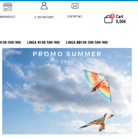
0
Cart
CONTATTACI
AREANEGOZI
IL MIO ACCOUNT
0,00
€
B100-500-900
LINEA R100-500-900
LINEA BB100-300-500-900