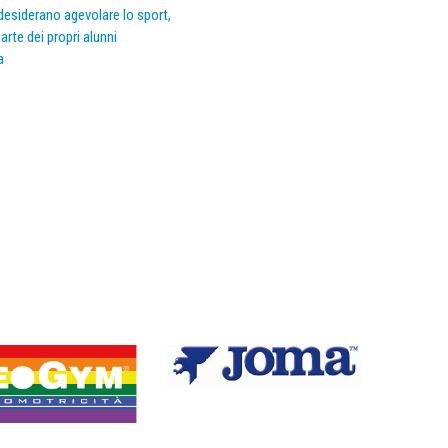
e desiderano agevolare lo sport,
arte dei propri alunni
a