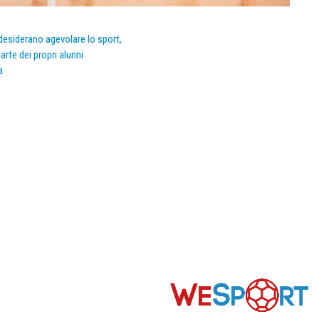
e desiderano agevolare lo sport,
arte dei propri alunni
a