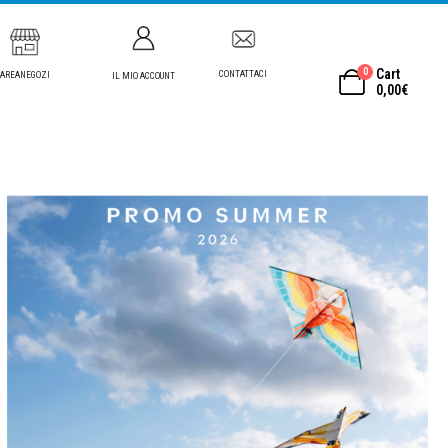
0
Cart
CONTATTACI
AREANEGOZI
IL MIO ACCOUNT
0,00
€