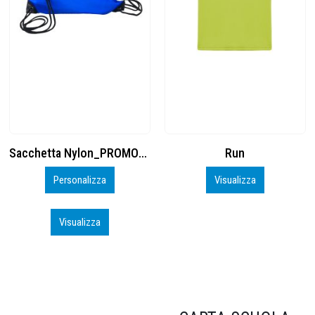
Run
Cuffia Poliestere
Visualizza
Inizia a Personalizzare
Visualizza