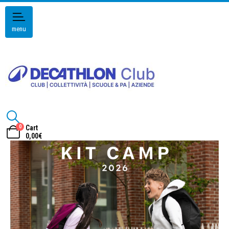
menu
0
Cart
0,00
€