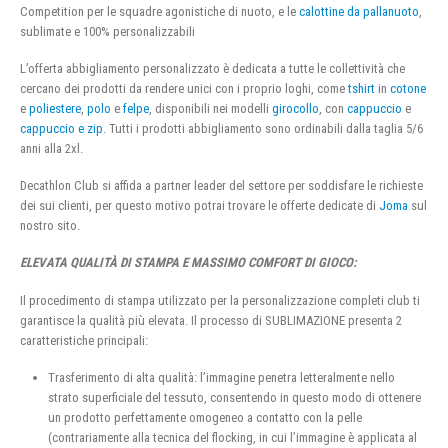
Competition per le squadre agonistiche di nuoto, e le
calottine da pallanuoto
,
sublimate e 100% personalizzabili
L’offerta abbigliamento personalizzato è dedicata a tutte le collettività che
cercano dei prodotti da rendere unici con i proprio loghi, come
tshirt
in
cotone
e
poliestere
,
polo
e
felpe
, disponibili nei modelli
girocollo
, con
cappuccio
e
cappuccio e zip
. Tutti i prodotti abbigliamento sono ordinabili dalla taglia 5/6
anni alla 2xl.
Decathlon Club si affida a partner leader del settore per soddisfare le richieste
dei sui clienti, per questo motivo potrai trovare le offerte dedicate di
Joma
sul
nostro sito.
ELEVATA QUALITÀ DI STAMPA E MASSIMO COMFORT DI GIOCO:
Il procedimento di stampa utilizzato per la personalizzazione completi club ti
garantisce la qualità più elevata. Il processo di SUBLIMAZIONE presenta 2
caratteristiche principali:
Trasferimento di alta qualità: l’immagine penetra letteralmente nello
strato superficiale del tessuto, consentendo in questo modo di ottenere
un prodotto perfettamente omogeneo a contatto con la pelle
(contrariamente alla tecnica del flocking, in cui l’immagine è applicata al