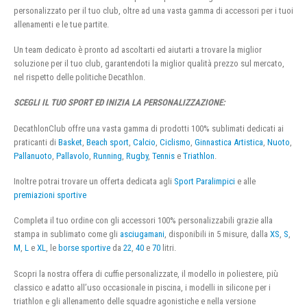
personalizzato per il tuo club, oltre ad una vasta gamma di accessori per i tuoi
allenamenti e le tue partite.
Un team dedicato è pronto ad ascoltarti ed aiutarti a trovare la miglior
soluzione per il tuo club, garantendoti la miglior qualità prezzo sul mercato,
nel rispetto delle politiche Decathlon.
SCEGLI IL TUO SPORT ED INIZIA LA PERSONALIZZAZIONE:
DecathlonClub offre una vasta gamma di prodotti 100% sublimati dedicati ai
praticanti di
Basket
,
Beach sport
,
Calcio
,
Ciclismo
,
Ginnastica Artistica
,
Nuoto
,
Pallanuoto
,
Pallavolo
,
Running
,
Rugby
,
Tennis
e
Triathlon
.
Inoltre potrai trovare un offerta dedicata agli
Sport Paralimpici
e alle
premiazioni sportive
Completa il tuo ordine con gli accessori 100% personalizzabili grazie alla
stampa in sublimato come gli
asciugamani
, disponibili in 5 misure, dalla
XS
,
S
,
M
,
L
e
XL
, le
borse sportive
da
22
,
40
e
70
litri.
Scopri la nostra offera di cuffie personalizzate, il modello in poliestere, più
classico e adatto all’uso occasionale in piscina, i modelli in silicone per i
triathlon e gli allenamento delle squadre agonistiche e nella versione