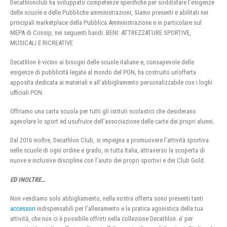
Decathlonclub ha sviluppato competenze specifiche per soddisfare l’esigenze
delle scuole e delle Pubbliche amministrazioni, Siamo presenti e abilitati nei
principali marketplace della Pubblica Amministrazione e in particolare sul
MEPA di Consip, nei seguenti bandi: BENI: ATTREZZATURE SPORTIVE,
MUSICALI E RICREATIVE
Decathlon è vicino ai bisogni delle scuole italiane e, consapevole delle
esigenze di pubblicità legate al mondo del PON, ha costruito un’offerta
apposita dedicata ai materiali e all’abbigliamento personalizzabile con i loghi
ufficiali PON.
Offriamo una carta scuola per tutti gli istituti scolastici che desiderano
agevolare lo sport ed usufruire dell’associazione delle carte dei propri alunni.
Dal 2016 inoltre, Decathlon Club, si impegna a promuovere l’attività sportiva
nelle scuole di ogni ordine e grado, in tutta Italia, attraverso la scoperta di
nuove e inclusive discipline con l’aiuto dei propri sportivi e dei Club Gold.
ED INOLTRE…
Non vendiamo solo abbigliamento, nella nostra offerta sono presenti tanti
accessori
indispensabili per l’allenamento e la pratica agonistica della tua
attività, che non ci è possibile offrirti nella collezione Decathlon. e’ per