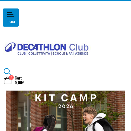
menu
0
Cart
0,00
€