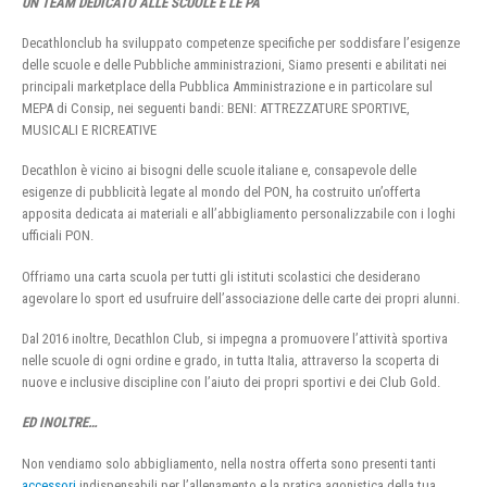
UN TEAM DEDICATO ALLE SCUOLE E LE PA
Decathlonclub ha sviluppato competenze specifiche per soddisfare l’esigenze
delle scuole e delle Pubbliche amministrazioni, Siamo presenti e abilitati nei
principali marketplace della Pubblica Amministrazione e in particolare sul
MEPA di Consip, nei seguenti bandi: BENI: ATTREZZATURE SPORTIVE,
MUSICALI E RICREATIVE
Decathlon è vicino ai bisogni delle scuole italiane e, consapevole delle
esigenze di pubblicità legate al mondo del PON, ha costruito un’offerta
apposita dedicata ai materiali e all’abbigliamento personalizzabile con i loghi
ufficiali PON.
Offriamo una carta scuola per tutti gli istituti scolastici che desiderano
agevolare lo sport ed usufruire dell’associazione delle carte dei propri alunni.
Dal 2016 inoltre, Decathlon Club, si impegna a promuovere l’attività sportiva
nelle scuole di ogni ordine e grado, in tutta Italia, attraverso la scoperta di
nuove e inclusive discipline con l’aiuto dei propri sportivi e dei Club Gold.
ED INOLTRE…
Non vendiamo solo abbigliamento, nella nostra offerta sono presenti tanti
accessori
indispensabili per l’allenamento e la pratica agonistica della tua