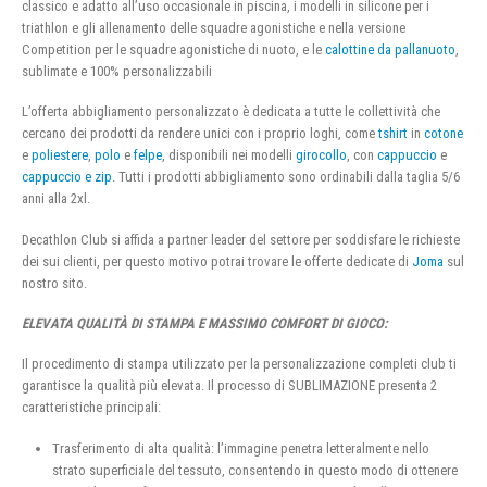
classico e adatto all’uso occasionale in piscina, i modelli in silicone per i
triathlon e gli allenamento delle squadre agonistiche e nella versione
Competition per le squadre agonistiche di nuoto, e le
calottine da pallanuoto
,
sublimate e 100% personalizzabili
L’offerta abbigliamento personalizzato è dedicata a tutte le collettività che
cercano dei prodotti da rendere unici con i proprio loghi, come
tshirt
in
cotone
e
poliestere
,
polo
e
felpe
, disponibili nei modelli
girocollo
, con
cappuccio
e
cappuccio e zip
. Tutti i prodotti abbigliamento sono ordinabili dalla taglia 5/6
anni alla 2xl.
Decathlon Club si affida a partner leader del settore per soddisfare le richieste
dei sui clienti, per questo motivo potrai trovare le offerte dedicate di
Joma
sul
nostro sito.
ELEVATA QUALITÀ DI STAMPA E MASSIMO COMFORT DI GIOCO:
Il procedimento di stampa utilizzato per la personalizzazione completi club ti
garantisce la qualità più elevata. Il processo di SUBLIMAZIONE presenta 2
caratteristiche principali:
Trasferimento di alta qualità: l’immagine penetra letteralmente nello
strato superficiale del tessuto, consentendo in questo modo di ottenere