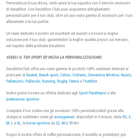
Personalizza la tua divisa, rendi unica la tua squadra con il servizio esclusivo
di Decathlon. Con Decathlon Club puoi acquistare abbigliamento
personalizzato per il tuo club, oltre ad una vasta gamma di accessori per i tuoi
allenamenti e le tue partite.
Un team dedicato è pronto ad ascoltarti ed aiutarti a trovare la miglior
soluzione per il tuo club, garantendoti la miglior qualità prezzo sul mercato,
nel rispetto delle politiche Decathlon.
SCEGLI IL TUO SPORT ED INIZIA LA PERSONALIZZAZIONE:
DecathlonClub offre una vasta gamma di prodotti 100% sublimati dedicati ai
praticanti di
Basket
,
Beach sport
,
Calcio
,
Ciclismo
,
Ginnastica Artistica
,
Nuoto
,
Pallanuoto
,
Pallavolo
,
Running
,
Rugby
,
Tennis
e
Triathlon
.
Inoltre potrai trovare un offerta dedicata agli
Sport Paralimpici
e alle
premiazioni sportive
Completa il tuo ordine con gli accessori 100% personalizzabili grazie alla
stampa in sublimato come gli
asciugamani
, disponibili in 5 misure, dalla
XS
,
S
,
M
,
L
e
XL
, le
borse sportive
da
22
,
40
e
70
litri.
Scopri la nostra offera di cuffie personalizzate, il modello in poliestere, più