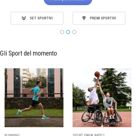
SET SPORTIVI
PREMI SPORTIVI
Gli Sport del momento
RT PARALIMPICI
CALCIO
BA