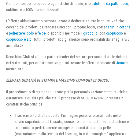
Competition per le squadre agonistiche di nuoto, e le
calottine da pallanuoto
,
sublimate e 100% personalizzabili
L’offerta abbigliamento personalizzato è dedicata a tutte le collettività che
cercano dei prodotti da rendere unici con i proprio loghi, come
tshirt
in
cotone
e
poliestere
,
polo
e
felpe
, disponibili nei modelli
girocollo
, con
cappuccio
e
cappuccio e zip
. Tutti i prodotti abbigliamento sono ordinabili dalla taglia 5/6
anni alla 2xl.
Decathlon Club si affida a partner leader del settore per soddisfare le richieste
dei sui clienti, per questo motivo potrai trovare le offerte dedicate di
Joma
sul
nostro sito.
ELEVATA QUALITÀ DI STAMPA E MASSIMO COMFORT DI GIOCO:
Il procedimento di stampa utilizzato per la personalizzazione completi club ti
garantisce la qualità più elevata. Il processo di SUBLIMAZIONE presenta 2
caratteristiche principali:
Trasferimento di alta qualità: l’immagine penetra letteralmente nello
strato superficiale del tessuto, consentendo in questo modo di ottenere
un prodotto perfettamente omogeneo a contatto con la pelle
(contrariamente alla tecnica del flocking, in cui l’immagine è applicata al