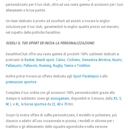
personalizzato per il tuo club, oltre ad una vasta gamma di accessori per i tuoi
allenamenti e le tue partite.
Un team dedicato è pronto ad ascoltarti ed aiutarti a trovare la miglior
soluzione per il tuo club, garantendoti la miglior qualità prezzo sul mercato,
nel rispetto delle politiche Decathlon.
SCEGLI IL TUO SPORT ED INIZIA LA PERSONALIZZAZIONE:
DecathlonClub offre una vasta gamma di prodotti 100% sublimati dedicati ai
praticanti di
Basket
,
Beach sport
,
Calcio
,
Ciclismo
,
Ginnastica Artistica
,
Nuoto
,
Pallanuoto
,
Pallavolo
,
Running
,
Rugby
,
Tennis
e
Triathlon
.
Inoltre potrai trovare un offerta dedicata agli
Sport Paralimpici
e alle
premiazioni sportive
Completa il tuo ordine con gli accessori 100% personalizzabili grazie alla
stampa in sublimato come gli
asciugamani
, disponibili in 5 misure, dalla
XS
,
S
,
M
,
L
e
XL
, le
borse sportive
da
22
,
40
e
70
litri.
Scopri la nostra offera di cuffie personalizzate, il modello in poliestere, più
classico e adatto all’uso occasionale in piscina, i modelli in silicone per i
triathlon e gli allenamento delle squadre agonistiche e nella versione