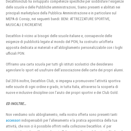
Decathlonclub ha sviluppato competenze specifiche per soddisfare l’esigenze
delle scuole e delle Pubbliche amministrazioni, Siamo presenti e abilitati nei
principali marketplace della Pubblica Amministrazione e in particolare sul
MEPA di Consip, nei seguenti bandi: BENI: ATTREZZATURE SPORTIVE,
MUSICALI E RICREATIVE
Decathlon è vicino ai bisogni delle scuole italiane e, consapevole delle
esigenze di pubblicità legate al mondo del PON, ha costruito un’offerta
apposita dedicata ai materiali e all’abbigliamento personalizzabile con i loghi
ufficiali PON.
Offriamo una carta scuola per tutti gli istituti scolastici che desiderano
agevolare lo sport ed usufruire dell’associazione delle carte dei propri alunni.
Dal 2016 inoltre, Decathlon Club, si impegna a promuovere l’attività sportiva
nelle scuole di ogni ordine e grado, in tutta Italia, attraverso la scoperta di
nuove e inclusive discipline con l’aiuto dei propri sportivi e dei Club Gold.
ED INOLTRE…
Non vendiamo solo abbigliamento, nella nostra offerta sono presenti tanti
accessori
indispensabili per l’allenamento e la pratica agonistica della tua
attività, che non ci è possibile offrirti nella collezione Decathlon. e’ per