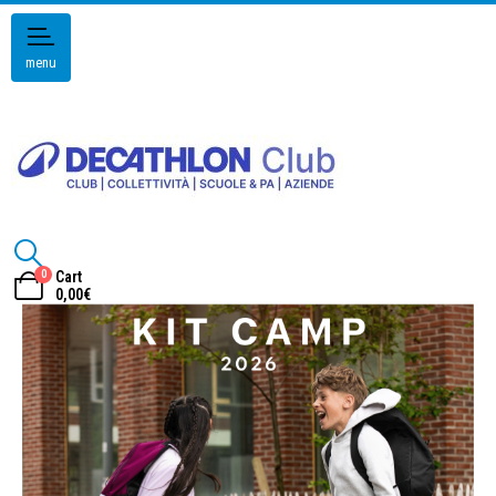
menu
0
Cart
0,00
€