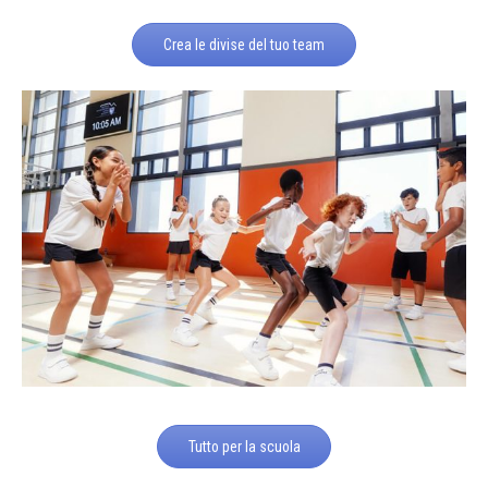
Crea le divise del tuo team
Tutto per la scuola