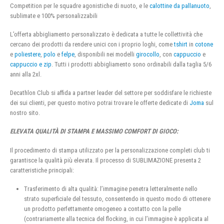
Competition per le squadre agonistiche di nuoto, e le
calottine da pallanuoto
,
sublimate e 100% personalizzabili
L’offerta abbigliamento personalizzato è dedicata a tutte le collettività che
cercano dei prodotti da rendere unici con i proprio loghi, come
tshirt
in
cotone
e
poliestere
,
polo
e
felpe
, disponibili nei modelli
girocollo
, con
cappuccio
e
cappuccio e zip
. Tutti i prodotti abbigliamento sono ordinabili dalla taglia 5/6
anni alla 2xl.
Decathlon Club si affida a partner leader del settore per soddisfare le richieste
dei sui clienti, per questo motivo potrai trovare le offerte dedicate di
Joma
sul
nostro sito.
ELEVATA QUALITÀ DI STAMPA E MASSIMO COMFORT DI GIOCO:
Il procedimento di stampa utilizzato per la personalizzazione completi club ti
garantisce la qualità più elevata. Il processo di SUBLIMAZIONE presenta 2
caratteristiche principali:
Trasferimento di alta qualità: l’immagine penetra letteralmente nello
strato superficiale del tessuto, consentendo in questo modo di ottenere
un prodotto perfettamente omogeneo a contatto con la pelle
(contrariamente alla tecnica del flocking, in cui l’immagine è applicata al