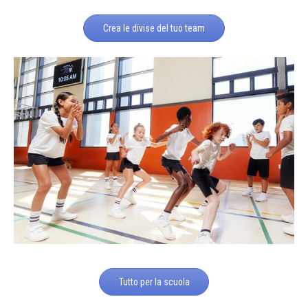
Crea le divise del tuo team
Tutto per la scuola