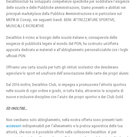
Decathlonclub ha sviluppato competenze specifiche per soddisfare l’esigenze
delle scuole e delle Pubbliche amministrazioni, Siamo presenti e abilitati nei
principali marketplace della Pubblica Amministrazione e in particolare sul
MEPA di Consip, nei seguenti bandi: BENI: ATTREZZATURE SPORTIVE,
MUSICALI E RICREATIVE
Decathlon è vicino ai bisogni delle scuole italiane e, consapevole delle
esigenze di pubblicità legate al mondo del PON, ha costruito un’offerta
apposita dedicata ai materiali e all’abbigliamento personalizzabile con i loghi
ufficiali PON.
Offriamo una carta scuola per tutti gli istituti scolastici che desiderano
agevolare lo sport ed usufruire dell’associazione delle carte dei propri alunni.
Dal 2016 inoltre, Decathlon Club, si impegna a promuovere l’attività sportiva
nelle scuole di ogni ordine e grado, in tutta Italia, attraverso la scoperta di
nuove e inclusive discipline con l’aiuto dei propri sportivi e dei Club Gold.
ED INOLTRE…
Non vendiamo solo abbigliamento, nella nostra offerta sono presenti tanti
accessori
indispensabili per l’allenamento e la pratica agonistica della tua
attività, che non ci è possibile offrirti nella collezione Decathlon. e’ per