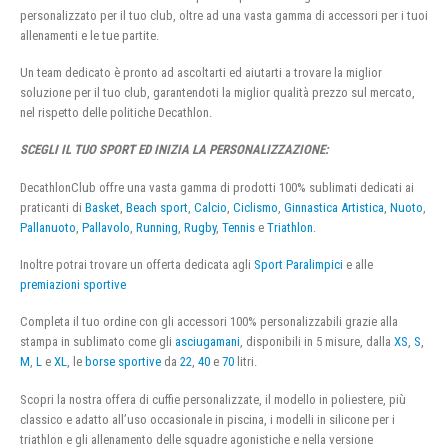
personalizzato per il tuo club, oltre ad una vasta gamma di accessori per i tuoi
allenamenti e le tue partite.
Un team dedicato è pronto ad ascoltarti ed aiutarti a trovare la miglior
soluzione per il tuo club, garantendoti la miglior qualità prezzo sul mercato,
nel rispetto delle politiche Decathlon.
SCEGLI IL TUO SPORT ED INIZIA LA PERSONALIZZAZIONE:
DecathlonClub offre una vasta gamma di prodotti 100% sublimati dedicati ai
praticanti di
Basket
,
Beach sport
,
Calcio
,
Ciclismo
,
Ginnastica Artistica
,
Nuoto
,
Pallanuoto
,
Pallavolo
,
Running
,
Rugby
,
Tennis
e
Triathlon
.
Inoltre potrai trovare un offerta dedicata agli
Sport Paralimpici
e alle
premiazioni sportive
Completa il tuo ordine con gli accessori 100% personalizzabili grazie alla
stampa in sublimato come gli
asciugamani
, disponibili in 5 misure, dalla
XS
,
S
,
M
,
L
e
XL
, le
borse sportive
da
22
,
40
e
70
litri.
Scopri la nostra offera di cuffie personalizzate, il modello in poliestere, più
classico e adatto all’uso occasionale in piscina, i modelli in silicone per i
triathlon e gli allenamento delle squadre agonistiche e nella versione