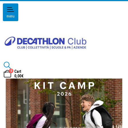
menu
0
Cart
0,00
€