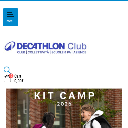
menu
0
Cart
0,00
€