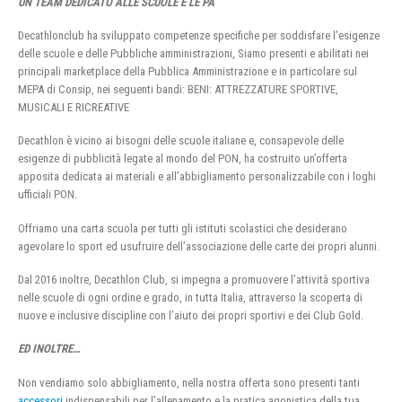
UN TEAM DEDICATO ALLE SCUOLE E LE PA
Decathlonclub ha sviluppato competenze specifiche per soddisfare l’esigenze
delle scuole e delle Pubbliche amministrazioni, Siamo presenti e abilitati nei
principali marketplace della Pubblica Amministrazione e in particolare sul
MEPA di Consip, nei seguenti bandi: BENI: ATTREZZATURE SPORTIVE,
MUSICALI E RICREATIVE
Decathlon è vicino ai bisogni delle scuole italiane e, consapevole delle
esigenze di pubblicità legate al mondo del PON, ha costruito un’offerta
apposita dedicata ai materiali e all’abbigliamento personalizzabile con i loghi
ufficiali PON.
Offriamo una carta scuola per tutti gli istituti scolastici che desiderano
agevolare lo sport ed usufruire dell’associazione delle carte dei propri alunni.
Dal 2016 inoltre, Decathlon Club, si impegna a promuovere l’attività sportiva
nelle scuole di ogni ordine e grado, in tutta Italia, attraverso la scoperta di
nuove e inclusive discipline con l’aiuto dei propri sportivi e dei Club Gold.
ED INOLTRE…
Non vendiamo solo abbigliamento, nella nostra offerta sono presenti tanti
accessori
indispensabili per l’allenamento e la pratica agonistica della tua