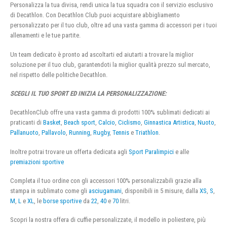
Personalizza la tua divisa, rendi unica la tua squadra con il servizio esclusivo
di Decathlon. Con Decathlon Club puoi acquistare abbigliamento
personalizzato per il tuo club, oltre ad una vasta gamma di accessori per i tuoi
allenamenti e le tue partite.
Un team dedicato è pronto ad ascoltarti ed aiutarti a trovare la miglior
soluzione per il tuo club, garantendoti la miglior qualità prezzo sul mercato,
nel rispetto delle politiche Decathlon.
SCEGLI IL TUO SPORT ED INIZIA LA PERSONALIZZAZIONE:
DecathlonClub offre una vasta gamma di prodotti 100% sublimati dedicati ai
praticanti di
Basket
,
Beach sport
,
Calcio
,
Ciclismo
,
Ginnastica Artistica
,
Nuoto
,
Pallanuoto
,
Pallavolo
,
Running
,
Rugby
,
Tennis
e
Triathlon
.
Inoltre potrai trovare un offerta dedicata agli
Sport Paralimpici
e alle
premiazioni sportive
Completa il tuo ordine con gli accessori 100% personalizzabili grazie alla
stampa in sublimato come gli
asciugamani
, disponibili in 5 misure, dalla
XS
,
S
,
M
,
L
e
XL
, le
borse sportive
da
22
,
40
e
70
litri.
Scopri la nostra offera di cuffie personalizzate, il modello in poliestere, più