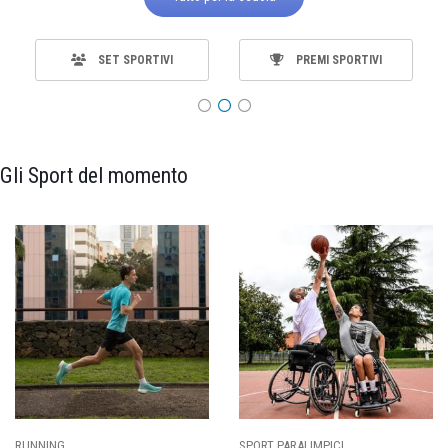
SET SPORTIVI
PREMI SPORTIVI
Gli Sport del momento
ING
SPORT PARALIMPICI
CALCI