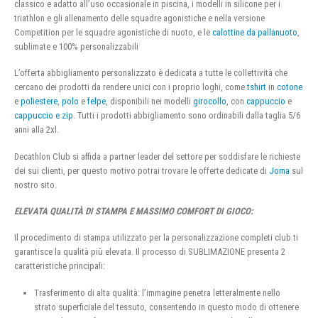
classico e adatto all’uso occasionale in piscina, i modelli in silicone per i
triathlon e gli allenamento delle squadre agonistiche e nella versione
Competition per le squadre agonistiche di nuoto, e le
calottine da pallanuoto
,
sublimate e 100% personalizzabili
L’offerta abbigliamento personalizzato è dedicata a tutte le collettività che
cercano dei prodotti da rendere unici con i proprio loghi, come
tshirt
in
cotone
e
poliestere
,
polo
e
felpe
, disponibili nei modelli
girocollo
, con
cappuccio
e
cappuccio e zip
. Tutti i prodotti abbigliamento sono ordinabili dalla taglia 5/6
anni alla 2xl.
Decathlon Club si affida a partner leader del settore per soddisfare le richieste
dei sui clienti, per questo motivo potrai trovare le offerte dedicate di
Joma
sul
nostro sito.
ELEVATA QUALITÀ DI STAMPA E MASSIMO COMFORT DI GIOCO:
Il procedimento di stampa utilizzato per la personalizzazione completi club ti
garantisce la qualità più elevata. Il processo di SUBLIMAZIONE presenta 2
caratteristiche principali:
Trasferimento di alta qualità: l’immagine penetra letteralmente nello
strato superficiale del tessuto, consentendo in questo modo di ottenere