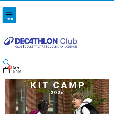
menu
0
Cart
0,00
€