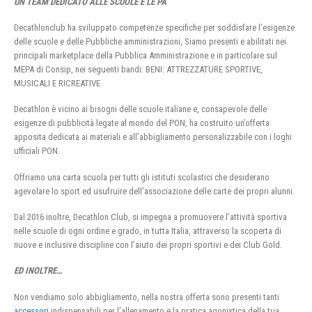
UN TEAM DEDICATO ALLE SCUOLE E LE PA
Decathlonclub ha sviluppato competenze specifiche per soddisfare l’esigenze
delle scuole e delle Pubbliche amministrazioni, Siamo presenti e abilitati nei
principali marketplace della Pubblica Amministrazione e in particolare sul
MEPA di Consip, nei seguenti bandi: BENI: ATTREZZATURE SPORTIVE,
MUSICALI E RICREATIVE
Decathlon è vicino ai bisogni delle scuole italiane e, consapevole delle
esigenze di pubblicità legate al mondo del PON, ha costruito un’offerta
apposita dedicata ai materiali e all’abbigliamento personalizzabile con i loghi
ufficiali PON.
Offriamo una carta scuola per tutti gli istituti scolastici che desiderano
agevolare lo sport ed usufruire dell’associazione delle carte dei propri alunni.
Dal 2016 inoltre, Decathlon Club, si impegna a promuovere l’attività sportiva
nelle scuole di ogni ordine e grado, in tutta Italia, attraverso la scoperta di
nuove e inclusive discipline con l’aiuto dei propri sportivi e dei Club Gold.
ED INOLTRE…
Non vendiamo solo abbigliamento, nella nostra offerta sono presenti tanti
accessori
indispensabili per l’allenamento e la pratica agonistica della tua