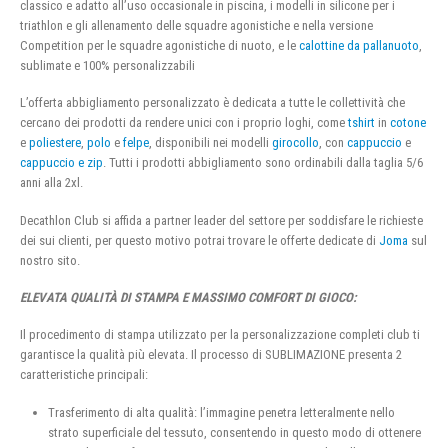
classico e adatto all’uso occasionale in piscina, i modelli in silicone per i
triathlon e gli allenamento delle squadre agonistiche e nella versione
Competition per le squadre agonistiche di nuoto, e le
calottine da pallanuoto
,
sublimate e 100% personalizzabili
L’offerta abbigliamento personalizzato è dedicata a tutte le collettività che
cercano dei prodotti da rendere unici con i proprio loghi, come
tshirt
in
cotone
e
poliestere
,
polo
e
felpe
, disponibili nei modelli
girocollo
, con
cappuccio
e
cappuccio e zip
. Tutti i prodotti abbigliamento sono ordinabili dalla taglia 5/6
anni alla 2xl.
Decathlon Club si affida a partner leader del settore per soddisfare le richieste
dei sui clienti, per questo motivo potrai trovare le offerte dedicate di
Joma
sul
nostro sito.
ELEVATA QUALITÀ DI STAMPA E MASSIMO COMFORT DI GIOCO:
Il procedimento di stampa utilizzato per la personalizzazione completi club ti
garantisce la qualità più elevata. Il processo di SUBLIMAZIONE presenta 2
caratteristiche principali:
Trasferimento di alta qualità: l’immagine penetra letteralmente nello
strato superficiale del tessuto, consentendo in questo modo di ottenere