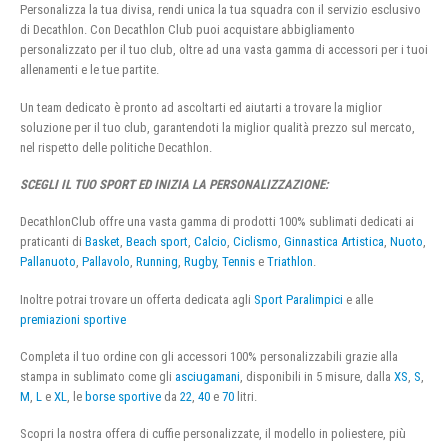
Personalizza la tua divisa, rendi unica la tua squadra con il servizio esclusivo
di Decathlon. Con Decathlon Club puoi acquistare abbigliamento
personalizzato per il tuo club, oltre ad una vasta gamma di accessori per i tuoi
allenamenti e le tue partite.
Un team dedicato è pronto ad ascoltarti ed aiutarti a trovare la miglior
soluzione per il tuo club, garantendoti la miglior qualità prezzo sul mercato,
nel rispetto delle politiche Decathlon.
SCEGLI IL TUO SPORT ED INIZIA LA PERSONALIZZAZIONE:
DecathlonClub offre una vasta gamma di prodotti 100% sublimati dedicati ai
praticanti di
Basket
,
Beach sport
,
Calcio
,
Ciclismo
,
Ginnastica Artistica
,
Nuoto
,
Pallanuoto
,
Pallavolo
,
Running
,
Rugby
,
Tennis
e
Triathlon
.
Inoltre potrai trovare un offerta dedicata agli
Sport Paralimpici
e alle
premiazioni sportive
Completa il tuo ordine con gli accessori 100% personalizzabili grazie alla
stampa in sublimato come gli
asciugamani
, disponibili in 5 misure, dalla
XS
,
S
,
M
,
L
e
XL
, le
borse sportive
da
22
,
40
e
70
litri.
Scopri la nostra offera di cuffie personalizzate, il modello in poliestere, più