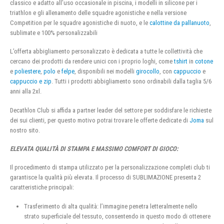
classico e adatto all’uso occasionale in piscina, i modelli in silicone per i
triathlon e gli allenamento delle squadre agonistiche e nella versione
Competition per le squadre agonistiche di nuoto, e le
calottine da pallanuoto
,
sublimate e 100% personalizzabili
L’offerta abbigliamento personalizzato è dedicata a tutte le collettività che
cercano dei prodotti da rendere unici con i proprio loghi, come
tshirt
in
cotone
e
poliestere
,
polo
e
felpe
, disponibili nei modelli
girocollo
, con
cappuccio
e
cappuccio e zip
. Tutti i prodotti abbigliamento sono ordinabili dalla taglia 5/6
anni alla 2xl.
Decathlon Club si affida a partner leader del settore per soddisfare le richieste
dei sui clienti, per questo motivo potrai trovare le offerte dedicate di
Joma
sul
nostro sito.
ELEVATA QUALITÀ DI STAMPA E MASSIMO COMFORT DI GIOCO:
Il procedimento di stampa utilizzato per la personalizzazione completi club ti
garantisce la qualità più elevata. Il processo di SUBLIMAZIONE presenta 2
caratteristiche principali:
Trasferimento di alta qualità: l’immagine penetra letteralmente nello
strato superficiale del tessuto, consentendo in questo modo di ottenere