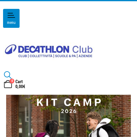
menu
0
Cart
0,00
€