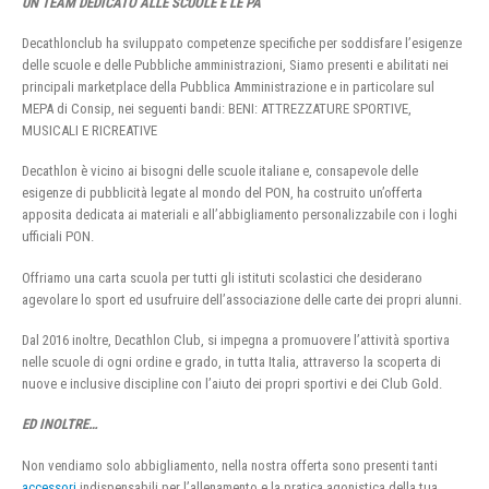
UN TEAM DEDICATO ALLE SCUOLE E LE PA
Decathlonclub ha sviluppato competenze specifiche per soddisfare l’esigenze
delle scuole e delle Pubbliche amministrazioni, Siamo presenti e abilitati nei
principali marketplace della Pubblica Amministrazione e in particolare sul
MEPA di Consip, nei seguenti bandi: BENI: ATTREZZATURE SPORTIVE,
MUSICALI E RICREATIVE
Decathlon è vicino ai bisogni delle scuole italiane e, consapevole delle
esigenze di pubblicità legate al mondo del PON, ha costruito un’offerta
apposita dedicata ai materiali e all’abbigliamento personalizzabile con i loghi
ufficiali PON.
Offriamo una carta scuola per tutti gli istituti scolastici che desiderano
agevolare lo sport ed usufruire dell’associazione delle carte dei propri alunni.
Dal 2016 inoltre, Decathlon Club, si impegna a promuovere l’attività sportiva
nelle scuole di ogni ordine e grado, in tutta Italia, attraverso la scoperta di
nuove e inclusive discipline con l’aiuto dei propri sportivi e dei Club Gold.
ED INOLTRE…
Non vendiamo solo abbigliamento, nella nostra offerta sono presenti tanti
accessori
indispensabili per l’allenamento e la pratica agonistica della tua