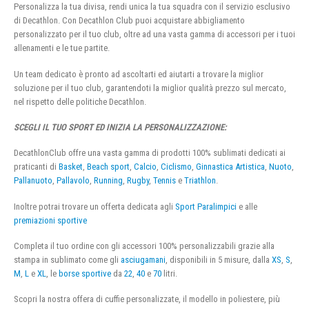
Personalizza la tua divisa, rendi unica la tua squadra con il servizio esclusivo
di Decathlon. Con Decathlon Club puoi acquistare abbigliamento
personalizzato per il tuo club, oltre ad una vasta gamma di accessori per i tuoi
allenamenti e le tue partite.
Un team dedicato è pronto ad ascoltarti ed aiutarti a trovare la miglior
soluzione per il tuo club, garantendoti la miglior qualità prezzo sul mercato,
nel rispetto delle politiche Decathlon.
SCEGLI IL TUO SPORT ED INIZIA LA PERSONALIZZAZIONE:
DecathlonClub offre una vasta gamma di prodotti 100% sublimati dedicati ai
praticanti di
Basket
,
Beach sport
,
Calcio
,
Ciclismo
,
Ginnastica Artistica
,
Nuoto
,
Pallanuoto
,
Pallavolo
,
Running
,
Rugby
,
Tennis
e
Triathlon
.
Inoltre potrai trovare un offerta dedicata agli
Sport Paralimpici
e alle
premiazioni sportive
Completa il tuo ordine con gli accessori 100% personalizzabili grazie alla
stampa in sublimato come gli
asciugamani
, disponibili in 5 misure, dalla
XS
,
S
,
M
,
L
e
XL
, le
borse sportive
da
22
,
40
e
70
litri.
Scopri la nostra offera di cuffie personalizzate, il modello in poliestere, più