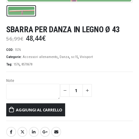
SBARRA PER DANZA IN LEGNO Ø 43
Il
Il
48,44
€
56,99
€
prezzo
prezzo
originale
attuale
COD:
1576
era:
è:
Categorie:
Accessori allenamento
,
Danza
,
sc15
,
Vivisport
56,99€.
48,44€.
Tag:
1576
,
8570678
Note
AGGIUNGI AL CARRELLO