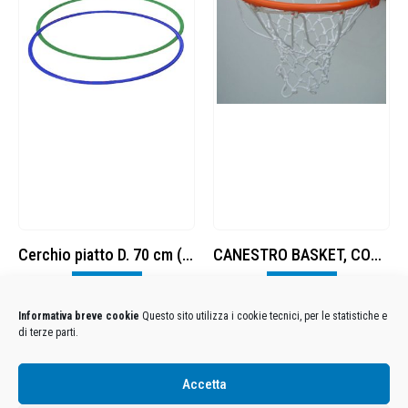
Cerchio piatto D. 70 cm (5 PEZZI)
CANESTRO BASKET, CON PIASTRA DI RINFORZO, ULTRA RESISTENTE, VERNICIATO, CERTIFICATO UNI-EN 1270
Visualizza
Visualizza
Informativa breve cookie
Questo sito utilizza i cookie tecnici, per le statistiche e
di terze parti.
Condizioni Generali di Utilizzo
-
Cookies
-
Privacy
Accetta
DECATHLON ITALIA S.r.l. Unipersonale - Viale Valassina, 268 - 20851 Lissone (MB) Cap. Soc.