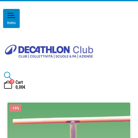
menu
0
Cart
0,00
€
-15%