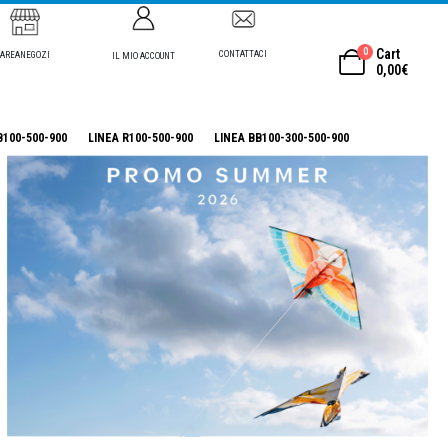
0
Cart
CONTATTACI
AREANEGOZI
IL MIO ACCOUNT
0,00
€
B100-500-900
LINEA R100-500-900
LINEA BB100-300-500-900