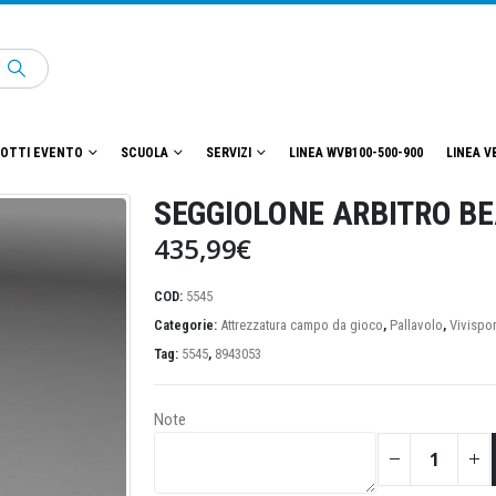
OTTI EVENTO
SCUOLA
SERVIZI
LINEA WVB100-500-900
LINEA V
SEGGIOLONE ARBITRO B
435,99
€
COD:
5545
Categorie:
Attrezzatura campo da gioco
,
Pallavolo
,
Vivispor
Tag:
5545
,
8943053
Note