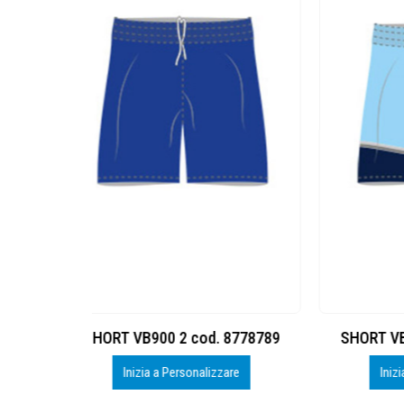
. 8778789
SHORT VB900 3 cod. 8778789
TSHI
zzare
Inizia a Personalizzare