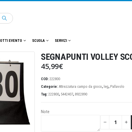
OTTI EVENTO
SCUOLA
SERVIZI
SEGNAPUNTI VOLLEY SC
45,99
€
COD:
222800
Categorie:
Attrezzatura campo da gioco
,
leg
,
Pallavolo
Tag:
222800
,
5442407
,
8922890
Note