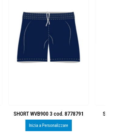
8791
SUIT WVB900 2 cod. 8778790
SUIT WVB
Inizia a Personalizzare
Iniz