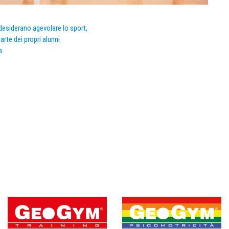
e desiderano agevolare lo sport,
arte dei propri alunni
a