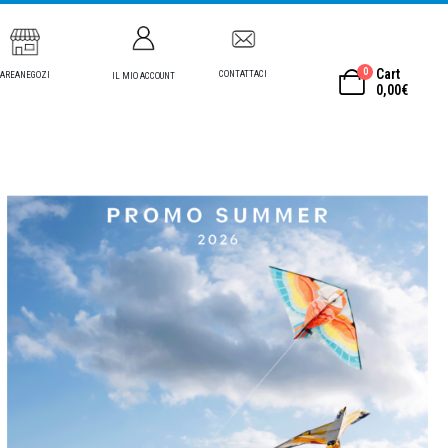
0
Cart
CONTATTACI
AREANEGOZI
IL MIO ACCOUNT
0,00
€