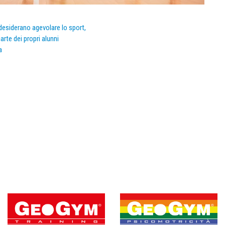
e desiderano agevolare lo sport,
arte dei propri alunni
a