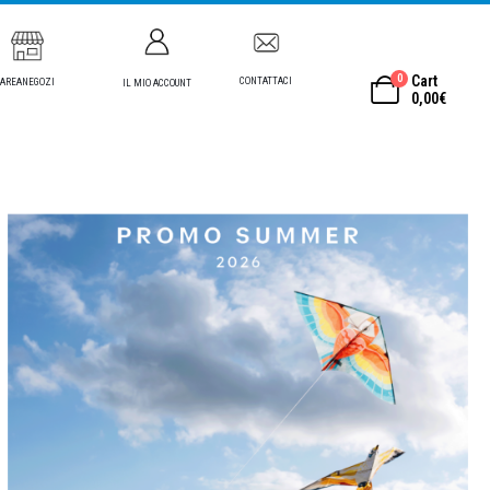
0
Cart
CONTATTACI
AREANEGOZI
IL MIO ACCOUNT
0,00
€