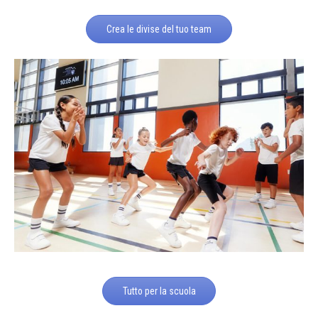
Crea le divise del tuo team
Tutto per la scuola