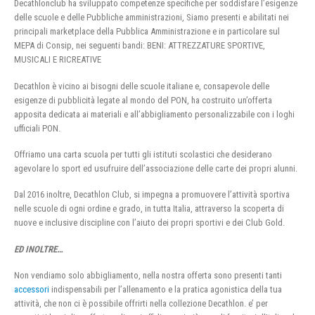
Decathlonclub ha sviluppato competenze specifiche per soddisfare l’esigenze
delle scuole e delle Pubbliche amministrazioni, Siamo presenti e abilitati nei
principali marketplace della Pubblica Amministrazione e in particolare sul
MEPA di Consip, nei seguenti bandi: BENI: ATTREZZATURE SPORTIVE,
MUSICALI E RICREATIVE
Decathlon è vicino ai bisogni delle scuole italiane e, consapevole delle
esigenze di pubblicità legate al mondo del PON, ha costruito un’offerta
apposita dedicata ai materiali e all’abbigliamento personalizzabile con i loghi
ufficiali PON.
Offriamo una carta scuola per tutti gli istituti scolastici che desiderano
agevolare lo sport ed usufruire dell’associazione delle carte dei propri alunni.
Dal 2016 inoltre, Decathlon Club, si impegna a promuovere l’attività sportiva
nelle scuole di ogni ordine e grado, in tutta Italia, attraverso la scoperta di
nuove e inclusive discipline con l’aiuto dei propri sportivi e dei Club Gold.
ED INOLTRE…
Non vendiamo solo abbigliamento, nella nostra offerta sono presenti tanti
accessori
indispensabili per l’allenamento e la pratica agonistica della tua
attività, che non ci è possibile offrirti nella collezione Decathlon. e’ per