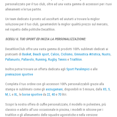
personalizzato per il tuo club, oltre ad una vasta gamma di accessori per i tuoi
allenamenti e le tue partite.
Un team dedicato è pronto ad ascoltarti ed aiutarti a trovare la miglior
soluzione per il tuo club, garantendoti la miglior qualità prezzo sul mercato,
nel rispetto delle politiche Decathlon.
SCEGLI IL TUO SPORT ED INIZIA LA PERSONALIZZAZIONE:
DecathlonClub offre una vasta gamma di prodotti 100% sublimati dedicati ai
praticanti di
Basket
,
Beach sport
,
Calcio
,
Ciclismo
,
Ginnastica Artistica
,
Nuoto
,
Pallanuoto
,
Pallavolo
,
Running
,
Rugby
,
Tennis
e
Triathlon
.
Inoltre potrai trovare un offerta dedicata agli
Sport Paralimpici
e alle
premiazioni sportive
Completa il tuo ordine con gli accessori 100% personalizzabili grazie alla
stampa in sublimato come gli
asciugamani
, disponibili in 5 misure, dalla
XS
,
S
,
M
,
L
e
XL
, le
borse sportive
da
22
,
40
e
70
litri.
Scopri la nostra offera di cuffie personalizzate, il modello in poliestere, più
classico e adatto all’uso occasionale in piscina, i modelli in silicone per i
triathlon e gli allenamento delle squadre agonistiche e nella versione