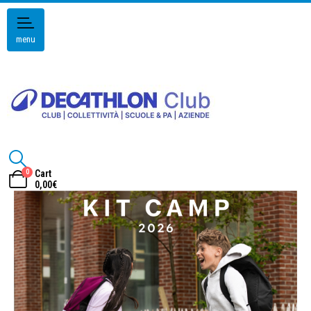
menu
0
Cart
0,00
€