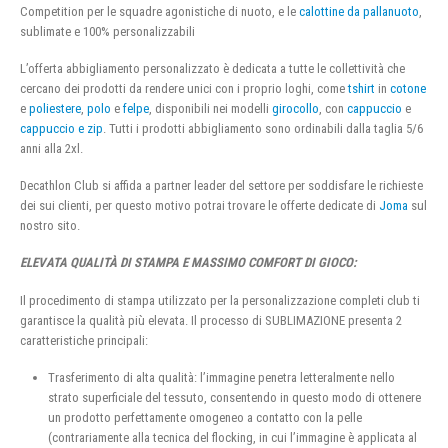
Competition per le squadre agonistiche di nuoto, e le
calottine da pallanuoto
,
sublimate e 100% personalizzabili
L’offerta abbigliamento personalizzato è dedicata a tutte le collettività che
cercano dei prodotti da rendere unici con i proprio loghi, come
tshirt
in
cotone
e
poliestere
,
polo
e
felpe
, disponibili nei modelli
girocollo
, con
cappuccio
e
cappuccio e zip
. Tutti i prodotti abbigliamento sono ordinabili dalla taglia 5/6
anni alla 2xl.
Decathlon Club si affida a partner leader del settore per soddisfare le richieste
dei sui clienti, per questo motivo potrai trovare le offerte dedicate di
Joma
sul
nostro sito.
ELEVATA QUALITÀ DI STAMPA E MASSIMO COMFORT DI GIOCO:
Il procedimento di stampa utilizzato per la personalizzazione completi club ti
garantisce la qualità più elevata. Il processo di SUBLIMAZIONE presenta 2
caratteristiche principali:
Trasferimento di alta qualità: l’immagine penetra letteralmente nello
strato superficiale del tessuto, consentendo in questo modo di ottenere
un prodotto perfettamente omogeneo a contatto con la pelle
(contrariamente alla tecnica del flocking, in cui l’immagine è applicata al