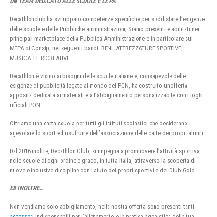
UN TEAM DEDICATO ALLE SCUOLE E LE PA
Decathlonclub ha sviluppato competenze specifiche per soddisfare l’esigenze
delle scuole e delle Pubbliche amministrazioni, Siamo presenti e abilitati nei
principali marketplace della Pubblica Amministrazione e in particolare sul
MEPA di Consip, nei seguenti bandi: BENI: ATTREZZATURE SPORTIVE,
MUSICALI E RICREATIVE
Decathlon è vicino ai bisogni delle scuole italiane e, consapevole delle
esigenze di pubblicità legate al mondo del PON, ha costruito un’offerta
apposita dedicata ai materiali e all’abbigliamento personalizzabile con i loghi
ufficiali PON.
Offriamo una carta scuola per tutti gli istituti scolastici che desiderano
agevolare lo sport ed usufruire dell’associazione delle carte dei propri alunni.
Dal 2016 inoltre, Decathlon Club, si impegna a promuovere l’attività sportiva
nelle scuole di ogni ordine e grado, in tutta Italia, attraverso la scoperta di
nuove e inclusive discipline con l’aiuto dei propri sportivi e dei Club Gold.
ED INOLTRE…
Non vendiamo solo abbigliamento, nella nostra offerta sono presenti tanti
accessori
indispensabili per l’allenamento e la pratica agonistica della tua