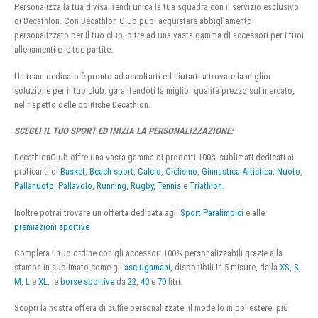
Personalizza la tua divisa, rendi unica la tua squadra con il servizio esclusivo
di Decathlon. Con Decathlon Club puoi acquistare abbigliamento
personalizzato per il tuo club, oltre ad una vasta gamma di accessori per i tuoi
allenamenti e le tue partite.
Un team dedicato è pronto ad ascoltarti ed aiutarti a trovare la miglior
soluzione per il tuo club, garantendoti la miglior qualità prezzo sul mercato,
nel rispetto delle politiche Decathlon.
SCEGLI IL TUO SPORT ED INIZIA LA PERSONALIZZAZIONE:
DecathlonClub offre una vasta gamma di prodotti 100% sublimati dedicati ai
praticanti di
Basket
,
Beach sport
,
Calcio
,
Ciclismo
,
Ginnastica Artistica
,
Nuoto
,
Pallanuoto
,
Pallavolo
,
Running
,
Rugby
,
Tennis
e
Triathlon
.
Inoltre potrai trovare un offerta dedicata agli
Sport Paralimpici
e alle
premiazioni sportive
Completa il tuo ordine con gli accessori 100% personalizzabili grazie alla
stampa in sublimato come gli
asciugamani
, disponibili in 5 misure, dalla
XS
,
S
,
M
,
L
e
XL
, le
borse sportive
da
22
,
40
e
70
litri.
Scopri la nostra offera di cuffie personalizzate, il modello in poliestere, più