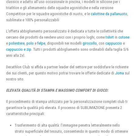
classico e adatto all’uso occasionale in piscina, i modelli in silicone per i
triathlon e gli allenamento delle squadre agonistiche e nella versione
Competition per le squadre agonistiche di nuoto, e le
calottine da pallanuoto
,
sublimate e 100% personalizzabili
L’offerta abbigliamento personalizzato è dedicata a tutte le collettività che
cercano dei prodotti da rendere unici con i proprio loghi, come
tshirt
in
cotone
e
poliestere
,
polo
e
felpe
, disponibili nei modelli
girocollo
, con
cappuccio
e
cappuccio e zip
. Tutti i prodotti abbigliamento sono ordinabili dalla taglia 5/6
anni alla 2xl.
Decathlon Club si affida a partner leader del settore per soddisfare le richieste
dei sui clienti, per questo motivo potrai trovare le offerte dedicate di
Joma
sul
nostro sito.
ELEVATA QUALITÀ DI STAMPA E MASSIMO COMFORT DI GIOCO:
Il procedimento di stampa utilizzato per la personalizzazione completi club ti
garantisce la qualità più elevata. Il processo di SUBLIMAZIONE presenta 2
caratteristiche principali:
Trasferimento di alta qualità: l’immagine penetra letteralmente nello
strato superficiale del tessuto, consentendo in questo modo di ottenere