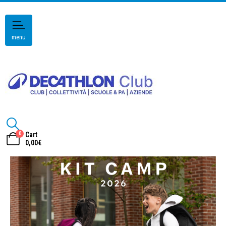
menu
0
Cart
0,00
€