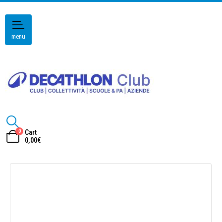
menu
0
Cart
0,00
€