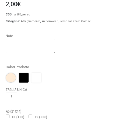
2,00
€
COD:
bs900_perso
Categorie:
Abbigliamento
,
Actionwear
,
Personalizzato Camac
Note
Colori Prodotto
TAGLIA UNICA
A5 (21X14)
X1 (+€3)
X2 (+€6)