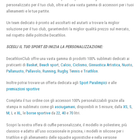
personalizzato per il tuo club, oltre ad una vasta gamma di accessori per i tuoi
allenamenti e le tue partite.
Un team dedicato è pronto ad ascoltarti ed aiutarti a trovare la miglior
soluzione per il tuo club, garantendoti la miglior qualità prezzo sul mercato,
nel rispetto delle politiche Decathlon.
SCEGLI IL TUO SPORT ED INIZIA LA PERSONALIZZAZIONE:
DecathlonClub offre una vasta gamma di prodotti 100% sublimati dedicati ai
praticanti di
Basket
,
Beach sport
,
Calcio
,
Ciclismo
,
Ginnastica Artistica
,
Nuoto
,
Pallanuoto
,
Pallavolo
,
Running
,
Rugby
,
Tennis
e
Triathlon
.
Inoltre potrai trovare un offerta dedicata agli
Sport Paralimpici
e alle
premiazioni sportive
Completa il tuo ordine con gli accessori 100% personalizzabili grazie alla
stampa in sublimato come gli
asciugamani
, disponibili in 5 misure, dalla
XS
,
S
,
M
,
L
e
XL
, le
borse sportive
da
22
,
40
e
70
litri.
Scopri la nostra offera di cuffie personalizzate, il modello in poliestere, più
classico e adatto all’uso occasionale in piscina, i modelli in silicone per i
triathlon e gli allenamento delle squadre agonistiche e nella versione