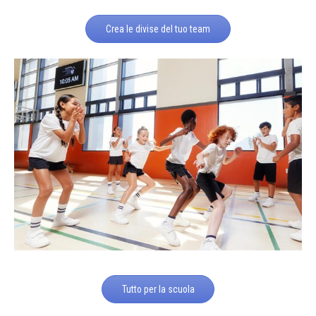
Crea le divise del tuo team
Tutto per la scuola