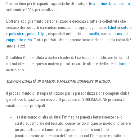
Competition per le squadre agonistiche di nuoto, e le
calottine da pallanuoto
,
sublimate e 100% personalizzabili
L’offerta abbigliamento personalizzato è dedicata a tutte le collettività che
cercano dei prodotti da rendere unici con i proprio loghi, come
tshirt
in
cotone
e
poliestere
,
polo
e
felpe
, disponibili nei modelli
girocollo
, con
cappuccio
e
cappuccio e zip
. Tutti i prodotti abbigliamento sono ordinabili dalla taglia 5/6
anni alla 2xl.
Decathlon Club si affida a partner leader del settore per soddisfare le richieste
dei sui clienti, per questo motivo potrai trovare le offerte dedicate di
Joma
sul
nostro sito.
ELEVATA QUALITÀ DI STAMPA E MASSIMO COMFORT DI GIOCO:
Il procedimento di stampa utilizzato per la personalizzazione completi club ti
garantisce la qualità più elevata. Il processo di SUBLIMAZIONE presenta 2
caratteristiche principali:
Trasferimento di alta qualità: l’immagine penetra letteralmente nello
strato superficiale del tessuto, consentendo in questo modo di ottenere
un prodotto perfettamente omogeneo a contatto con la pelle
(contrariamente alla tecnica del flocking, in cui l’immagine è applicata al