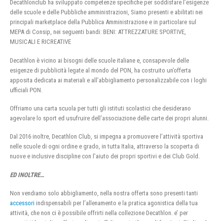
Decathlonclub ha sviluppato competenze specifiche per soddisfare l’esigenze
delle scuole e delle Pubbliche amministrazioni, Siamo presenti e abilitati nei
principali marketplace della Pubblica Amministrazione e in particolare sul
MEPA di Consip, nei seguenti bandi: BENI: ATTREZZATURE SPORTIVE,
MUSICALI E RICREATIVE
Decathlon è vicino ai bisogni delle scuole italiane e, consapevole delle
esigenze di pubblicità legate al mondo del PON, ha costruito un’offerta
apposita dedicata ai materiali e all’abbigliamento personalizzabile con i loghi
ufficiali PON.
Offriamo una carta scuola per tutti gli istituti scolastici che desiderano
agevolare lo sport ed usufruire dell’associazione delle carte dei propri alunni.
Dal 2016 inoltre, Decathlon Club, si impegna a promuovere l’attività sportiva
nelle scuole di ogni ordine e grado, in tutta Italia, attraverso la scoperta di
nuove e inclusive discipline con l’aiuto dei propri sportivi e dei Club Gold.
ED INOLTRE…
Non vendiamo solo abbigliamento, nella nostra offerta sono presenti tanti
accessori
indispensabili per l’allenamento e la pratica agonistica della tua
attività, che non ci è possibile offrirti nella collezione Decathlon. e’ per