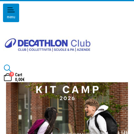
menu
0
Cart
0,00
€