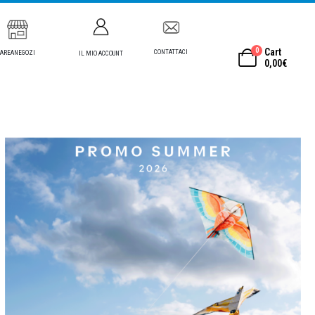
0
Cart
CONTATTACI
AREANEGOZI
IL MIO ACCOUNT
0,00
€