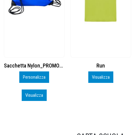
Run
Cuffia Poliestere
Visualizza
Inizia a Personalizzare
Visualizza