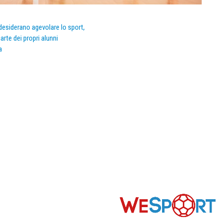
e desiderano agevolare lo sport,
arte dei propri alunni
a