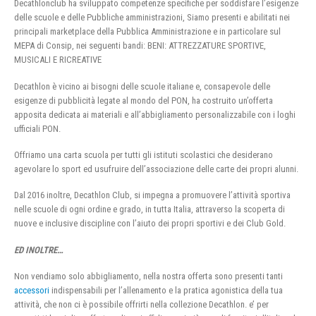
Decathlonclub ha sviluppato competenze specifiche per soddisfare l’esigenze
delle scuole e delle Pubbliche amministrazioni, Siamo presenti e abilitati nei
principali marketplace della Pubblica Amministrazione e in particolare sul
MEPA di Consip, nei seguenti bandi: BENI: ATTREZZATURE SPORTIVE,
MUSICALI E RICREATIVE
Decathlon è vicino ai bisogni delle scuole italiane e, consapevole delle
esigenze di pubblicità legate al mondo del PON, ha costruito un’offerta
apposita dedicata ai materiali e all’abbigliamento personalizzabile con i loghi
ufficiali PON.
Offriamo una carta scuola per tutti gli istituti scolastici che desiderano
agevolare lo sport ed usufruire dell’associazione delle carte dei propri alunni.
Dal 2016 inoltre, Decathlon Club, si impegna a promuovere l’attività sportiva
nelle scuole di ogni ordine e grado, in tutta Italia, attraverso la scoperta di
nuove e inclusive discipline con l’aiuto dei propri sportivi e dei Club Gold.
ED INOLTRE…
Non vendiamo solo abbigliamento, nella nostra offerta sono presenti tanti
accessori
indispensabili per l’allenamento e la pratica agonistica della tua
attività, che non ci è possibile offrirti nella collezione Decathlon. e’ per