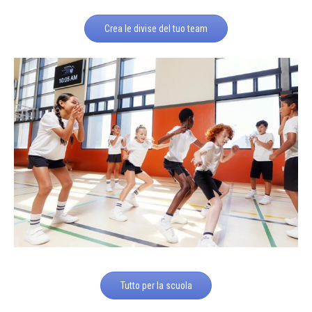
Crea le divise del tuo team
Tutto per la scuola