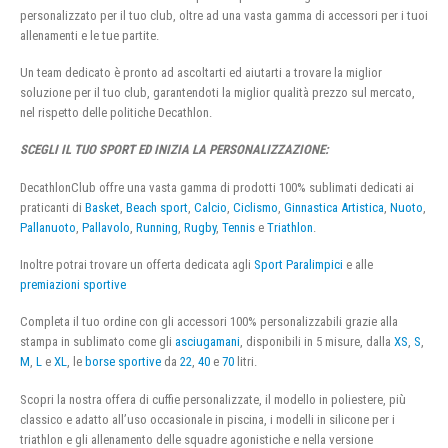
personalizzato per il tuo club, oltre ad una vasta gamma di accessori per i tuoi
allenamenti e le tue partite.
Un team dedicato è pronto ad ascoltarti ed aiutarti a trovare la miglior
soluzione per il tuo club, garantendoti la miglior qualità prezzo sul mercato,
nel rispetto delle politiche Decathlon.
SCEGLI IL TUO SPORT ED INIZIA LA PERSONALIZZAZIONE:
DecathlonClub offre una vasta gamma di prodotti 100% sublimati dedicati ai
praticanti di
Basket
,
Beach sport
,
Calcio
,
Ciclismo
,
Ginnastica Artistica
,
Nuoto
,
Pallanuoto
,
Pallavolo
,
Running
,
Rugby
,
Tennis
e
Triathlon
.
Inoltre potrai trovare un offerta dedicata agli
Sport Paralimpici
e alle
premiazioni sportive
Completa il tuo ordine con gli accessori 100% personalizzabili grazie alla
stampa in sublimato come gli
asciugamani
, disponibili in 5 misure, dalla
XS
,
S
,
M
,
L
e
XL
, le
borse sportive
da
22
,
40
e
70
litri.
Scopri la nostra offera di cuffie personalizzate, il modello in poliestere, più
classico e adatto all’uso occasionale in piscina, i modelli in silicone per i
triathlon e gli allenamento delle squadre agonistiche e nella versione