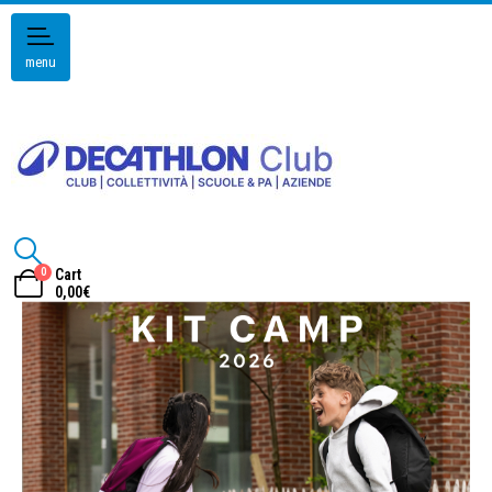
menu
0
Cart
0,00
€