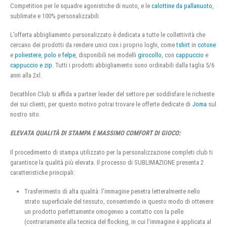
Competition per le squadre agonistiche di nuoto, e le
calottine da pallanuoto
,
sublimate e 100% personalizzabili
L’offerta abbigliamento personalizzato è dedicata a tutte le collettività che
cercano dei prodotti da rendere unici con i proprio loghi, come
tshirt
in
cotone
e
poliestere
,
polo
e
felpe
, disponibili nei modelli
girocollo
, con
cappuccio
e
cappuccio e zip
. Tutti i prodotti abbigliamento sono ordinabili dalla taglia 5/6
anni alla 2xl.
Decathlon Club si affida a partner leader del settore per soddisfare le richieste
dei sui clienti, per questo motivo potrai trovare le offerte dedicate di
Joma
sul
nostro sito.
ELEVATA QUALITÀ DI STAMPA E MASSIMO COMFORT DI GIOCO:
Il procedimento di stampa utilizzato per la personalizzazione completi club ti
garantisce la qualità più elevata. Il processo di SUBLIMAZIONE presenta 2
caratteristiche principali:
Trasferimento di alta qualità: l’immagine penetra letteralmente nello
strato superficiale del tessuto, consentendo in questo modo di ottenere
un prodotto perfettamente omogeneo a contatto con la pelle
(contrariamente alla tecnica del flocking, in cui l’immagine è applicata al