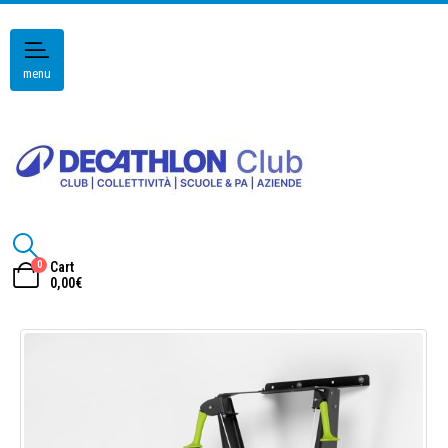
menu
0
Cart
0,00
€