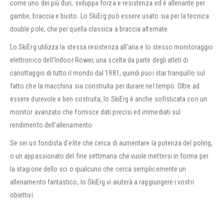
come uno dei più duri, sviluppa forza e resistenza ed è allenante per
gambe, braccia e busto. Lo SkiErg può essere usato sia per la tecnica
double pole, che per quella classica a braccia alternate.
Lo SkiErg utilizza la stessa resistenza all’aria e lo stesso monitoraggio
elettronico dell’Indoor Rower, una scelta da parte degli atleti di
canottaggio di tutto il mondo dal 1981, quindi puoi star tranquillo sul
fatto che la macchina sia construita per durare nel tempo. Oltre ad
essere durevole e ben costruita, lo SkiErg è anche sofisticata con un
monitor avanzato che fornisce dati precisi ed immediati sul
rendimento dell’allenamento.
Se sei un fondista d’elite che cerca di aumentare la potenza del poling,
o un appassionato del fine settimana che vuole mettersi in forma per
la stagione dello sci o qualcuno che cerca semplicemente un
allenamento fantastico, lo SkiErg vi aiuterà a raggiungere i vostri
obiettivi.