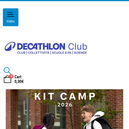
menu
0
Cart
0,00
€