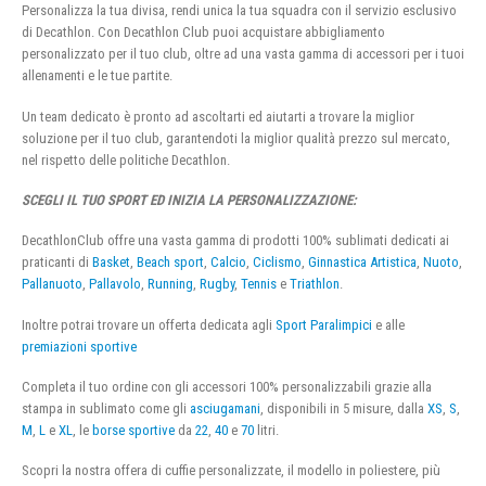
Personalizza la tua divisa, rendi unica la tua squadra con il servizio esclusivo
di Decathlon. Con Decathlon Club puoi acquistare abbigliamento
personalizzato per il tuo club, oltre ad una vasta gamma di accessori per i tuoi
allenamenti e le tue partite.
Un team dedicato è pronto ad ascoltarti ed aiutarti a trovare la miglior
soluzione per il tuo club, garantendoti la miglior qualità prezzo sul mercato,
nel rispetto delle politiche Decathlon.
SCEGLI IL TUO SPORT ED INIZIA LA PERSONALIZZAZIONE:
DecathlonClub offre una vasta gamma di prodotti 100% sublimati dedicati ai
praticanti di
Basket
,
Beach sport
,
Calcio
,
Ciclismo
,
Ginnastica Artistica
,
Nuoto
,
Pallanuoto
,
Pallavolo
,
Running
,
Rugby
,
Tennis
e
Triathlon
.
Inoltre potrai trovare un offerta dedicata agli
Sport Paralimpici
e alle
premiazioni sportive
Completa il tuo ordine con gli accessori 100% personalizzabili grazie alla
stampa in sublimato come gli
asciugamani
, disponibili in 5 misure, dalla
XS
,
S
,
M
,
L
e
XL
, le
borse sportive
da
22
,
40
e
70
litri.
Scopri la nostra offera di cuffie personalizzate, il modello in poliestere, più