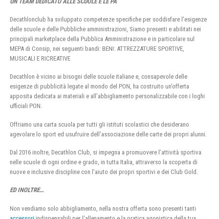
UN TEAM DEDICATO ALLE SCUOLE E LE PA
Decathlonclub ha sviluppato competenze specifiche per soddisfare l’esigenze
delle scuole e delle Pubbliche amministrazioni, Siamo presenti e abilitati nei
principali marketplace della Pubblica Amministrazione e in particolare sul
MEPA di Consip, nei seguenti bandi: BENI: ATTREZZATURE SPORTIVE,
MUSICALI E RICREATIVE
Decathlon è vicino ai bisogni delle scuole italiane e, consapevole delle
esigenze di pubblicità legate al mondo del PON, ha costruito un’offerta
apposita dedicata ai materiali e all’abbigliamento personalizzabile con i loghi
ufficiali PON.
Offriamo una carta scuola per tutti gli istituti scolastici che desiderano
agevolare lo sport ed usufruire dell’associazione delle carte dei propri alunni.
Dal 2016 inoltre, Decathlon Club, si impegna a promuovere l’attività sportiva
nelle scuole di ogni ordine e grado, in tutta Italia, attraverso la scoperta di
nuove e inclusive discipline con l’aiuto dei propri sportivi e dei Club Gold.
ED INOLTRE…
Non vendiamo solo abbigliamento, nella nostra offerta sono presenti tanti
accessori
indispensabili per l’allenamento e la pratica agonistica della tua