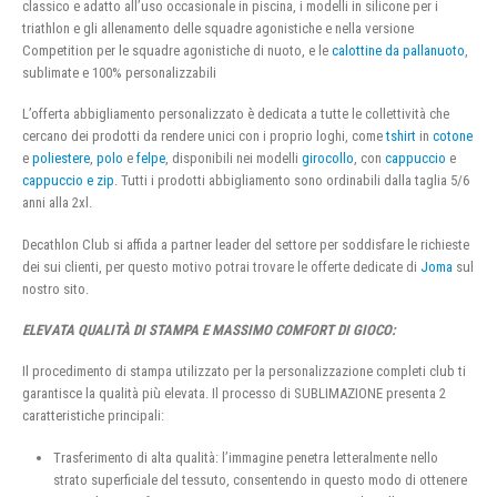
classico e adatto all’uso occasionale in piscina, i modelli in silicone per i
triathlon e gli allenamento delle squadre agonistiche e nella versione
Competition per le squadre agonistiche di nuoto, e le
calottine da pallanuoto
,
sublimate e 100% personalizzabili
L’offerta abbigliamento personalizzato è dedicata a tutte le collettività che
cercano dei prodotti da rendere unici con i proprio loghi, come
tshirt
in
cotone
e
poliestere
,
polo
e
felpe
, disponibili nei modelli
girocollo
, con
cappuccio
e
cappuccio e zip
. Tutti i prodotti abbigliamento sono ordinabili dalla taglia 5/6
anni alla 2xl.
Decathlon Club si affida a partner leader del settore per soddisfare le richieste
dei sui clienti, per questo motivo potrai trovare le offerte dedicate di
Joma
sul
nostro sito.
ELEVATA QUALITÀ DI STAMPA E MASSIMO COMFORT DI GIOCO:
Il procedimento di stampa utilizzato per la personalizzazione completi club ti
garantisce la qualità più elevata. Il processo di SUBLIMAZIONE presenta 2
caratteristiche principali:
Trasferimento di alta qualità: l’immagine penetra letteralmente nello
strato superficiale del tessuto, consentendo in questo modo di ottenere