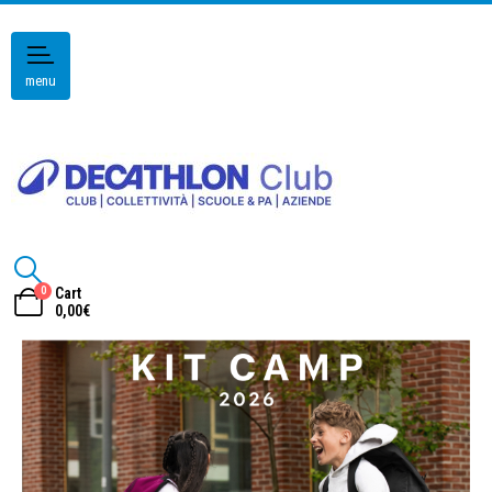
menu
0
Cart
0,00
€