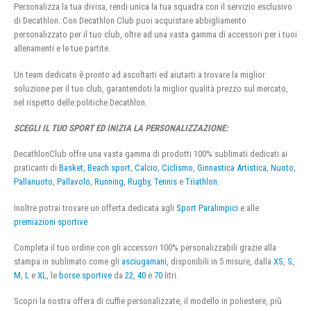
Personalizza la tua divisa, rendi unica la tua squadra con il servizio esclusivo
di Decathlon. Con Decathlon Club puoi acquistare abbigliamento
personalizzato per il tuo club, oltre ad una vasta gamma di accessori per i tuoi
allenamenti e le tue partite.
Un team dedicato è pronto ad ascoltarti ed aiutarti a trovare la miglior
soluzione per il tuo club, garantendoti la miglior qualità prezzo sul mercato,
nel rispetto delle politiche Decathlon.
SCEGLI IL TUO SPORT ED INIZIA LA PERSONALIZZAZIONE:
DecathlonClub offre una vasta gamma di prodotti 100% sublimati dedicati ai
praticanti di
Basket
,
Beach sport
,
Calcio
,
Ciclismo
,
Ginnastica Artistica
,
Nuoto
,
Pallanuoto
,
Pallavolo
,
Running
,
Rugby
,
Tennis
e
Triathlon
.
Inoltre potrai trovare un offerta dedicata agli
Sport Paralimpici
e alle
premiazioni sportive
Completa il tuo ordine con gli accessori 100% personalizzabili grazie alla
stampa in sublimato come gli
asciugamani
, disponibili in 5 misure, dalla
XS
,
S
,
M
,
L
e
XL
, le
borse sportive
da
22
,
40
e
70
litri.
Scopri la nostra offera di cuffie personalizzate, il modello in poliestere, più