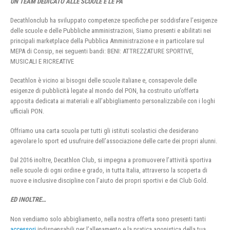
UN TEAM DEDICATO ALLE SCUOLE E LE PA
Decathlonclub ha sviluppato competenze specifiche per soddisfare l’esigenze
delle scuole e delle Pubbliche amministrazioni, Siamo presenti e abilitati nei
principali marketplace della Pubblica Amministrazione e in particolare sul
MEPA di Consip, nei seguenti bandi: BENI: ATTREZZATURE SPORTIVE,
MUSICALI E RICREATIVE
Decathlon è vicino ai bisogni delle scuole italiane e, consapevole delle
esigenze di pubblicità legate al mondo del PON, ha costruito un’offerta
apposita dedicata ai materiali e all’abbigliamento personalizzabile con i loghi
ufficiali PON.
Offriamo una carta scuola per tutti gli istituti scolastici che desiderano
agevolare lo sport ed usufruire dell’associazione delle carte dei propri alunni.
Dal 2016 inoltre, Decathlon Club, si impegna a promuovere l’attività sportiva
nelle scuole di ogni ordine e grado, in tutta Italia, attraverso la scoperta di
nuove e inclusive discipline con l’aiuto dei propri sportivi e dei Club Gold.
ED INOLTRE…
Non vendiamo solo abbigliamento, nella nostra offerta sono presenti tanti
accessori
indispensabili per l’allenamento e la pratica agonistica della tua