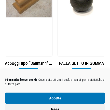
Appoggi tipo “Baumann” in legno
PALLA GETTO IN GOMMA
Visualizza
Visualizza
Informativa breve cookie
Questo sito utilizza i cookie tecnici, per le statistiche e
di terze parti.
Condizioni Generali di Utilizzo
-
Cookies
-
Privacy
Accetta
DECATHLON ITALIA S.r.l. Unipersonale - Viale Valassina, 268 - 20851 Lissone (MB) Cap. Soc.
Euro 12.500.000 i.v. - C.F. e Iscr. Reg. Imp. Monza e Brianza 02137480964 - R.E.A. MB-1370021 -
Nega