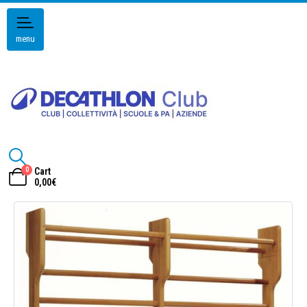
menu
0
Cart
0,00
€