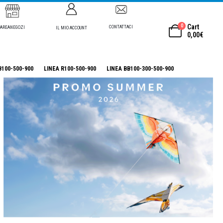
0
Cart
CONTATTACI
AREANEGOZI
IL MIO ACCOUNT
0,00
€
B100-500-900
LINEA R100-500-900
LINEA BB100-300-500-900