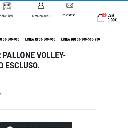
0
Cart
CONTATTACI
AREANEGOZI
IL MIO ACCOUNT
0,00
€
B100-500-900
LINEA R100-500-900
LINEA BB100-300-500-900
 PALLONE VOLLEY-
O ESCLUSO.
t