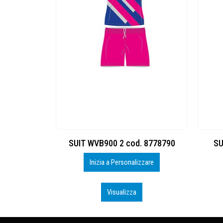
d. 8377882
SUIT WVB900 2 cod. 8778790
SU
zzare
Inizia a Personalizzare
Visualizza