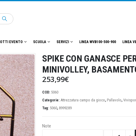
OTTI EVENTO
SCUOLA
SERVIZI
LINEA WVB100-500-900
LINEA V
SPIKE CON GANASCE PER
MINIVOLLEY, BASAMENT
253,99
€
COD:
5060
Categorie:
Attrezzatura campo da gioco
,
Pallavolo
,
Vivispor
Tag:
5060
,
8999289
Note