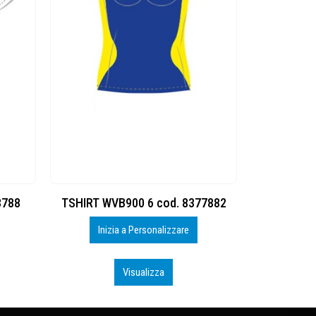
8788
TSHIRT WVB900 6 cod. 8377882
SHORT VB
Inizia a Personalizzare
Iniz
Visualizza