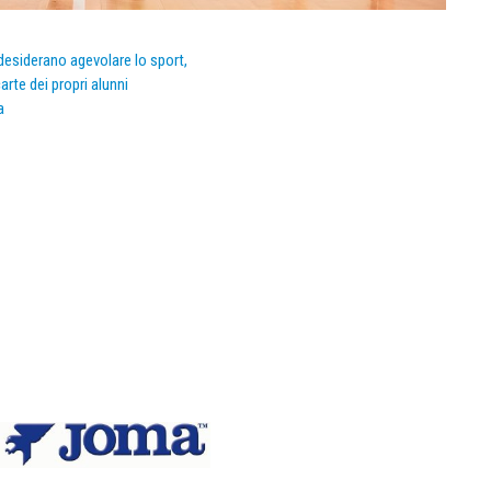
e desiderano agevolare lo sport,
arte dei propri alunni
a