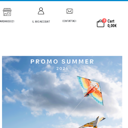
0
Cart
CONTATTACI
AREANEGOZI
IL MIO ACCOUNT
0,00
€