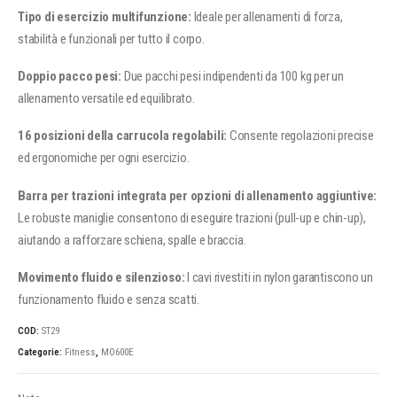
Tipo di esercizio multifunzione:
Ideale per allenamenti di forza,
stabilità e funzionali per tutto il corpo.
Doppio pacco pesi:
Due pacchi pesi indipendenti da 100 kg per un
allenamento versatile ed equilibrato.
16 posizioni della carrucola regolabili:
Consente regolazioni precise
ed ergonomiche per ogni esercizio.
Barra per trazioni integrata per opzioni di allenamento aggiuntive:
Le robuste maniglie consentono di eseguire trazioni (pull-up e chin-up),
aiutando a rafforzare schiena, spalle e braccia.
Movimento fluido e silenzioso:
I cavi rivestiti in nylon garantiscono un
funzionamento fluido e senza scatti.
COD:
ST29
Categorie:
Fitness
,
MO600E