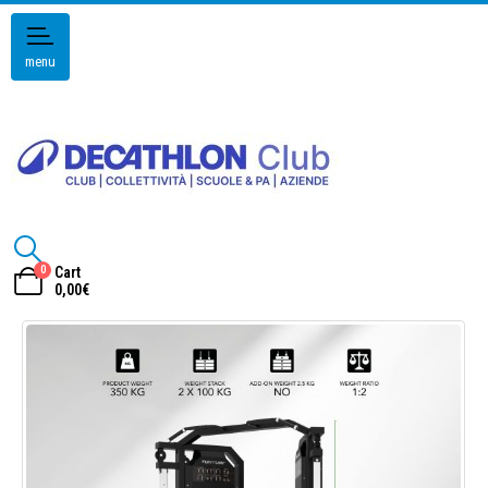
menu
0
Cart
0,00
€