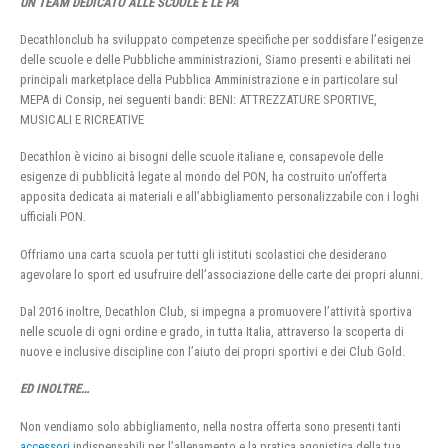
UN TEAM DEDICATO ALLE SCUOLE E LE PA
Decathlonclub ha sviluppato competenze specifiche per soddisfare l’esigenze
delle scuole e delle Pubbliche amministrazioni, Siamo presenti e abilitati nei
principali marketplace della Pubblica Amministrazione e in particolare sul
MEPA di Consip, nei seguenti bandi: BENI: ATTREZZATURE SPORTIVE,
MUSICALI E RICREATIVE
Decathlon è vicino ai bisogni delle scuole italiane e, consapevole delle
esigenze di pubblicità legate al mondo del PON, ha costruito un’offerta
apposita dedicata ai materiali e all’abbigliamento personalizzabile con i loghi
ufficiali PON.
Offriamo una carta scuola per tutti gli istituti scolastici che desiderano
agevolare lo sport ed usufruire dell’associazione delle carte dei propri alunni.
Dal 2016 inoltre, Decathlon Club, si impegna a promuovere l’attività sportiva
nelle scuole di ogni ordine e grado, in tutta Italia, attraverso la scoperta di
nuove e inclusive discipline con l’aiuto dei propri sportivi e dei Club Gold.
ED INOLTRE…
Non vendiamo solo abbigliamento, nella nostra offerta sono presenti tanti
accessori
indispensabili per l’allenamento e la pratica agonistica della tua