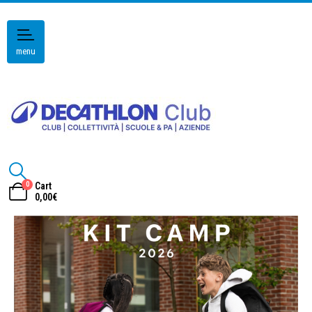
menu
0
Cart
0,00
€