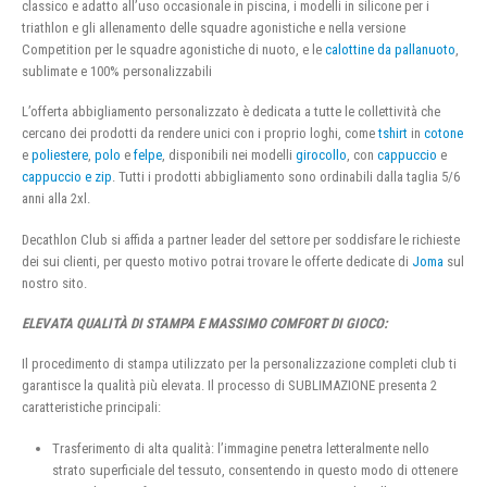
classico e adatto all’uso occasionale in piscina, i modelli in silicone per i
triathlon e gli allenamento delle squadre agonistiche e nella versione
Competition per le squadre agonistiche di nuoto, e le
calottine da pallanuoto
,
sublimate e 100% personalizzabili
L’offerta abbigliamento personalizzato è dedicata a tutte le collettività che
cercano dei prodotti da rendere unici con i proprio loghi, come
tshirt
in
cotone
e
poliestere
,
polo
e
felpe
, disponibili nei modelli
girocollo
, con
cappuccio
e
cappuccio e zip
. Tutti i prodotti abbigliamento sono ordinabili dalla taglia 5/6
anni alla 2xl.
Decathlon Club si affida a partner leader del settore per soddisfare le richieste
dei sui clienti, per questo motivo potrai trovare le offerte dedicate di
Joma
sul
nostro sito.
ELEVATA QUALITÀ DI STAMPA E MASSIMO COMFORT DI GIOCO:
Il procedimento di stampa utilizzato per la personalizzazione completi club ti
garantisce la qualità più elevata. Il processo di SUBLIMAZIONE presenta 2
caratteristiche principali:
Trasferimento di alta qualità: l’immagine penetra letteralmente nello
strato superficiale del tessuto, consentendo in questo modo di ottenere