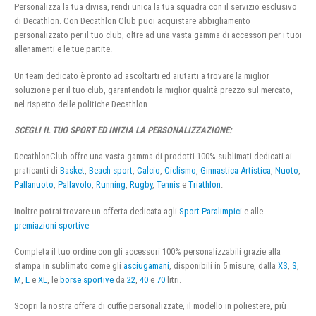
Personalizza la tua divisa, rendi unica la tua squadra con il servizio esclusivo
di Decathlon. Con Decathlon Club puoi acquistare abbigliamento
personalizzato per il tuo club, oltre ad una vasta gamma di accessori per i tuoi
allenamenti e le tue partite.
Un team dedicato è pronto ad ascoltarti ed aiutarti a trovare la miglior
soluzione per il tuo club, garantendoti la miglior qualità prezzo sul mercato,
nel rispetto delle politiche Decathlon.
SCEGLI IL TUO SPORT ED INIZIA LA PERSONALIZZAZIONE:
DecathlonClub offre una vasta gamma di prodotti 100% sublimati dedicati ai
praticanti di
Basket
,
Beach sport
,
Calcio
,
Ciclismo
,
Ginnastica Artistica
,
Nuoto
,
Pallanuoto
,
Pallavolo
,
Running
,
Rugby
,
Tennis
e
Triathlon
.
Inoltre potrai trovare un offerta dedicata agli
Sport Paralimpici
e alle
premiazioni sportive
Completa il tuo ordine con gli accessori 100% personalizzabili grazie alla
stampa in sublimato come gli
asciugamani
, disponibili in 5 misure, dalla
XS
,
S
,
M
,
L
e
XL
, le
borse sportive
da
22
,
40
e
70
litri.
Scopri la nostra offera di cuffie personalizzate, il modello in poliestere, più