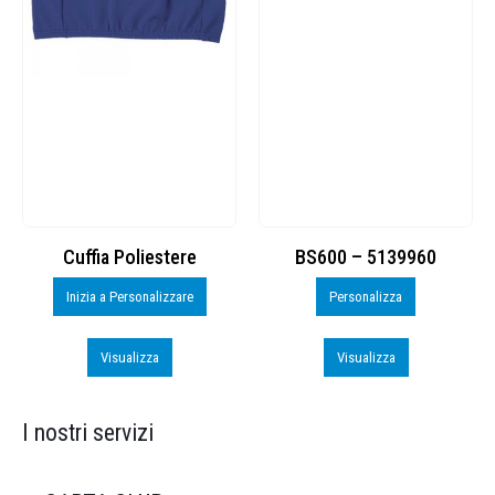
Cuffia Poliestere
BS600 – 5139960
Toppe
Inizia a Personalizzare
Personalizza
Visualizza
Visualizza
I nostri servizi