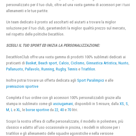
personalizzato per il tuo club, oltre ad una vasta gamma di accessori per i tuoi
allenamenti e le tue partite.
Un team dedicato è pronto ad ascoltarti ed aiutarti a trovare la miglior
soluzione per il tuo club, garantendoti la miglior qualità prezzo sul mercato,
nel rispetto delle politiche Decathlon.
SCEGLI IL TUO SPORT ED INIZIA LA PERSONALIZZAZIONE:
DecathlonClub offre una vasta gamma di prodotti 100% sublimati dedicati ai
praticanti di
Basket
,
Beach sport
,
Calcio
,
Ciclismo
,
Ginnastica Artistica
,
Nuoto
,
Pallanuoto
,
Pallavolo
,
Running
,
Rugby
,
Tennis
e
Triathlon
.
Inoltre potrai trovare un offerta dedicata agli
Sport Paralimpici
e alle
premiazioni sportive
Completa il tuo ordine con gli accessori 100% personalizzabili grazie alla
stampa in sublimato come gli
asciugamani
, disponibili in 5 misure, dalla
XS
,
S
,
M
,
L
e
XL
, le
borse sportive
da
22
,
40
e
70
litri.
Scopri la nostra offera di cuffie personalizzate, il modello in poliestere, più
classico e adatto all’uso occasionale in piscina, i modelli in silicone per i
triathlon e gli allenamento delle squadre agonistiche e nella versione