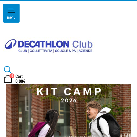
menu
0
Cart
0,00
€