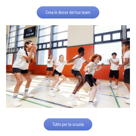
Crea le divise del tuo team
Tutto per la scuola