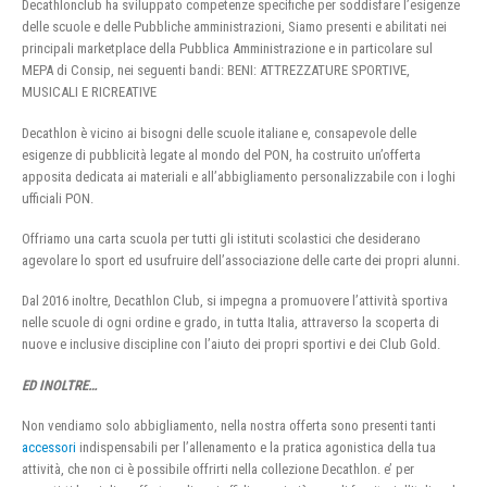
Decathlonclub ha sviluppato competenze specifiche per soddisfare l’esigenze
delle scuole e delle Pubbliche amministrazioni, Siamo presenti e abilitati nei
principali marketplace della Pubblica Amministrazione e in particolare sul
MEPA di Consip, nei seguenti bandi: BENI: ATTREZZATURE SPORTIVE,
MUSICALI E RICREATIVE
Decathlon è vicino ai bisogni delle scuole italiane e, consapevole delle
esigenze di pubblicità legate al mondo del PON, ha costruito un’offerta
apposita dedicata ai materiali e all’abbigliamento personalizzabile con i loghi
ufficiali PON.
Offriamo una carta scuola per tutti gli istituti scolastici che desiderano
agevolare lo sport ed usufruire dell’associazione delle carte dei propri alunni.
Dal 2016 inoltre, Decathlon Club, si impegna a promuovere l’attività sportiva
nelle scuole di ogni ordine e grado, in tutta Italia, attraverso la scoperta di
nuove e inclusive discipline con l’aiuto dei propri sportivi e dei Club Gold.
ED INOLTRE…
Non vendiamo solo abbigliamento, nella nostra offerta sono presenti tanti
accessori
indispensabili per l’allenamento e la pratica agonistica della tua
attività, che non ci è possibile offrirti nella collezione Decathlon. e’ per