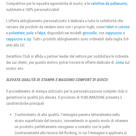
Competition per le squadre agonistiche di nuoto, e le
calottine da pallanuoto
,
sublimate e 100% personalizzabili
L’offerta abbigliamento personalizzato è dedicata a tutte le collettività che
cercano dei prodotti da rendere unici con i proprio loghi, come
tshirt
in
cotone
e
poliestere
,
polo
e
felpe
, disponibili nei modelli
girocollo
, con
cappuccio
e
cappuccio e zip
. Tutti i prodotti abbigliamento sono ordinabili dalla taglia 5/6
anni alla 2xl.
Decathlon Club si affida a partner leader del settore per soddisfare le richieste
dei sui clienti, per questo motivo potrai trovare le offerte dedicate di
Joma
sul
nostro sito.
ELEVATA QUALITÀ DI STAMPA E MASSIMO COMFORT DI GIOCO:
Il procedimento di stampa utilizzato per la personalizzazione completi club ti
garantisce la qualità più elevata. Il processo di SUBLIMAZIONE presenta 2
caratteristiche principali:
Trasferimento di alta qualità: l’immagine penetra letteralmente nello
strato superficiale del tessuto, consentendo in questo modo di ottenere
un prodotto perfettamente omogeneo a contatto con la pelle
(contrariamente alla tecnica del flocking, in cui l’immagine è applicata al