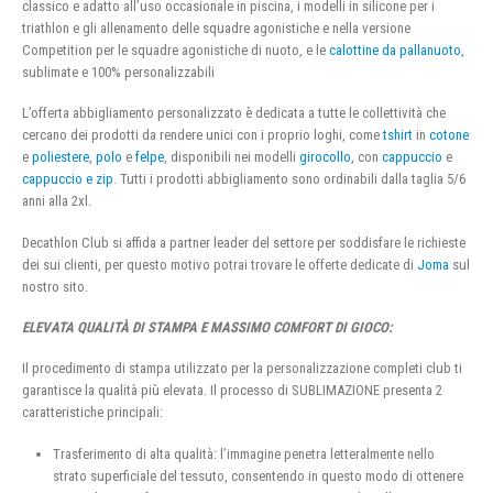
classico e adatto all’uso occasionale in piscina, i modelli in silicone per i
triathlon e gli allenamento delle squadre agonistiche e nella versione
Competition per le squadre agonistiche di nuoto, e le
calottine da pallanuoto
,
sublimate e 100% personalizzabili
L’offerta abbigliamento personalizzato è dedicata a tutte le collettività che
cercano dei prodotti da rendere unici con i proprio loghi, come
tshirt
in
cotone
e
poliestere
,
polo
e
felpe
, disponibili nei modelli
girocollo
, con
cappuccio
e
cappuccio e zip
. Tutti i prodotti abbigliamento sono ordinabili dalla taglia 5/6
anni alla 2xl.
Decathlon Club si affida a partner leader del settore per soddisfare le richieste
dei sui clienti, per questo motivo potrai trovare le offerte dedicate di
Joma
sul
nostro sito.
ELEVATA QUALITÀ DI STAMPA E MASSIMO COMFORT DI GIOCO:
Il procedimento di stampa utilizzato per la personalizzazione completi club ti
garantisce la qualità più elevata. Il processo di SUBLIMAZIONE presenta 2
caratteristiche principali:
Trasferimento di alta qualità: l’immagine penetra letteralmente nello
strato superficiale del tessuto, consentendo in questo modo di ottenere