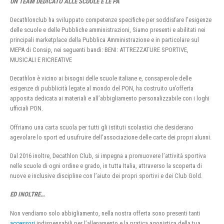
UN TEAM DEDICATO ALLE SCUOLE E LE PA
Decathlonclub ha sviluppato competenze specifiche per soddisfare l’esigenze
delle scuole e delle Pubbliche amministrazioni, Siamo presenti e abilitati nei
principali marketplace della Pubblica Amministrazione e in particolare sul
MEPA di Consip, nei seguenti bandi: BENI: ATTREZZATURE SPORTIVE,
MUSICALI E RICREATIVE
Decathlon è vicino ai bisogni delle scuole italiane e, consapevole delle
esigenze di pubblicità legate al mondo del PON, ha costruito un’offerta
apposita dedicata ai materiali e all’abbigliamento personalizzabile con i loghi
ufficiali PON.
Offriamo una carta scuola per tutti gli istituti scolastici che desiderano
agevolare lo sport ed usufruire dell’associazione delle carte dei propri alunni.
Dal 2016 inoltre, Decathlon Club, si impegna a promuovere l’attività sportiva
nelle scuole di ogni ordine e grado, in tutta Italia, attraverso la scoperta di
nuove e inclusive discipline con l’aiuto dei propri sportivi e dei Club Gold.
ED INOLTRE…
Non vendiamo solo abbigliamento, nella nostra offerta sono presenti tanti
accessori
indispensabili per l’allenamento e la pratica agonistica della tua