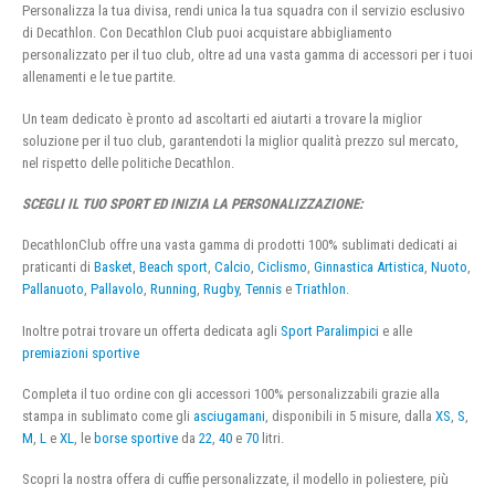
Personalizza la tua divisa, rendi unica la tua squadra con il servizio esclusivo
di Decathlon. Con Decathlon Club puoi acquistare abbigliamento
personalizzato per il tuo club, oltre ad una vasta gamma di accessori per i tuoi
allenamenti e le tue partite.
Un team dedicato è pronto ad ascoltarti ed aiutarti a trovare la miglior
soluzione per il tuo club, garantendoti la miglior qualità prezzo sul mercato,
nel rispetto delle politiche Decathlon.
SCEGLI IL TUO SPORT ED INIZIA LA PERSONALIZZAZIONE:
DecathlonClub offre una vasta gamma di prodotti 100% sublimati dedicati ai
praticanti di
Basket
,
Beach sport
,
Calcio
,
Ciclismo
,
Ginnastica Artistica
,
Nuoto
,
Pallanuoto
,
Pallavolo
,
Running
,
Rugby
,
Tennis
e
Triathlon
.
Inoltre potrai trovare un offerta dedicata agli
Sport Paralimpici
e alle
premiazioni sportive
Completa il tuo ordine con gli accessori 100% personalizzabili grazie alla
stampa in sublimato come gli
asciugamani
, disponibili in 5 misure, dalla
XS
,
S
,
M
,
L
e
XL
, le
borse sportive
da
22
,
40
e
70
litri.
Scopri la nostra offera di cuffie personalizzate, il modello in poliestere, più