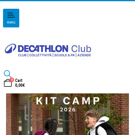
menu
0
Cart
0,00
€