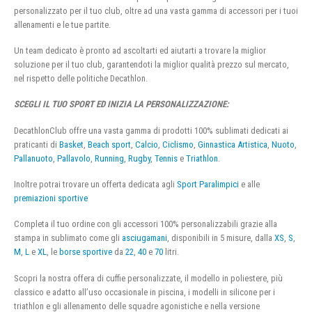
personalizzato per il tuo club, oltre ad una vasta gamma di accessori per i tuoi
allenamenti e le tue partite.
Un team dedicato è pronto ad ascoltarti ed aiutarti a trovare la miglior
soluzione per il tuo club, garantendoti la miglior qualità prezzo sul mercato,
nel rispetto delle politiche Decathlon.
SCEGLI IL TUO SPORT ED INIZIA LA PERSONALIZZAZIONE:
DecathlonClub offre una vasta gamma di prodotti 100% sublimati dedicati ai
praticanti di
Basket
,
Beach sport
,
Calcio
,
Ciclismo
,
Ginnastica Artistica
,
Nuoto
,
Pallanuoto
,
Pallavolo
,
Running
,
Rugby
,
Tennis
e
Triathlon
.
Inoltre potrai trovare un offerta dedicata agli
Sport Paralimpici
e alle
premiazioni sportive
Completa il tuo ordine con gli accessori 100% personalizzabili grazie alla
stampa in sublimato come gli
asciugamani
, disponibili in 5 misure, dalla
XS
,
S
,
M
,
L
e
XL
, le
borse sportive
da
22
,
40
e
70
litri.
Scopri la nostra offera di cuffie personalizzate, il modello in poliestere, più
classico e adatto all’uso occasionale in piscina, i modelli in silicone per i
triathlon e gli allenamento delle squadre agonistiche e nella versione