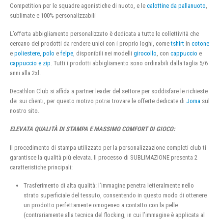
Competition per le squadre agonistiche di nuoto, e le
calottine da pallanuoto
,
sublimate e 100% personalizzabili
L’offerta abbigliamento personalizzato è dedicata a tutte le collettività che
cercano dei prodotti da rendere unici con i proprio loghi, come
tshirt
in
cotone
e
poliestere
,
polo
e
felpe
, disponibili nei modelli
girocollo
, con
cappuccio
e
cappuccio e zip
. Tutti i prodotti abbigliamento sono ordinabili dalla taglia 5/6
anni alla 2xl.
Decathlon Club si affida a partner leader del settore per soddisfare le richieste
dei sui clienti, per questo motivo potrai trovare le offerte dedicate di
Joma
sul
nostro sito.
ELEVATA QUALITÀ DI STAMPA E MASSIMO COMFORT DI GIOCO:
Il procedimento di stampa utilizzato per la personalizzazione completi club ti
garantisce la qualità più elevata. Il processo di SUBLIMAZIONE presenta 2
caratteristiche principali:
Trasferimento di alta qualità: l’immagine penetra letteralmente nello
strato superficiale del tessuto, consentendo in questo modo di ottenere
un prodotto perfettamente omogeneo a contatto con la pelle
(contrariamente alla tecnica del flocking, in cui l’immagine è applicata al