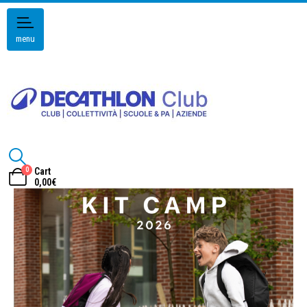
menu
0
Cart
0,00
€