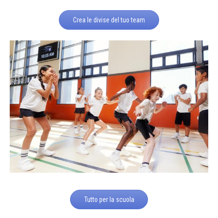
Crea le divise del tuo team
Tutto per la scuola