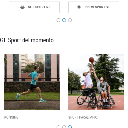
SET SPORTIVI
PREMI SPORTIVI
Gli Sport del momento
ALIMPICI
CALCIO
BASKET