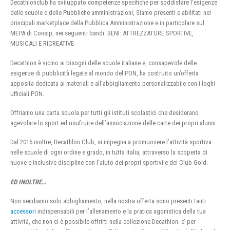
Decathlonclub ha sviluppato competenze specifiche per soddisfare l’esigenze
delle scuole e delle Pubbliche amministrazioni, Siamo presenti e abilitati nei
principali marketplace della Pubblica Amministrazione e in particolare sul
MEPA di Consip, nei seguenti bandi: BENI: ATTREZZATURE SPORTIVE,
MUSICALI E RICREATIVE
Decathlon è vicino ai bisogni delle scuole italiane e, consapevole delle
esigenze di pubblicità legate al mondo del PON, ha costruito un’offerta
apposita dedicata ai materiali e all’abbigliamento personalizzabile con i loghi
ufficiali PON.
Offriamo una carta scuola per tutti gli istituti scolastici che desiderano
agevolare lo sport ed usufruire dell’associazione delle carte dei propri alunni.
Dal 2016 inoltre, Decathlon Club, si impegna a promuovere l’attività sportiva
nelle scuole di ogni ordine e grado, in tutta Italia, attraverso la scoperta di
nuove e inclusive discipline con l’aiuto dei propri sportivi e dei Club Gold.
ED INOLTRE…
Non vendiamo solo abbigliamento, nella nostra offerta sono presenti tanti
accessori
indispensabili per l’allenamento e la pratica agonistica della tua
attività, che non ci è possibile offrirti nella collezione Decathlon. e’ per