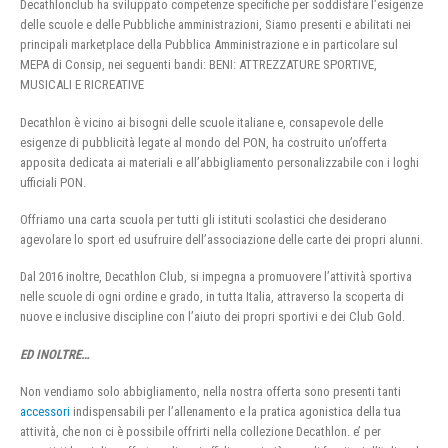
Decathlonclub ha sviluppato competenze specifiche per soddisfare l’esigenze
delle scuole e delle Pubbliche amministrazioni, Siamo presenti e abilitati nei
principali marketplace della Pubblica Amministrazione e in particolare sul
MEPA di Consip, nei seguenti bandi: BENI: ATTREZZATURE SPORTIVE,
MUSICALI E RICREATIVE
Decathlon è vicino ai bisogni delle scuole italiane e, consapevole delle
esigenze di pubblicità legate al mondo del PON, ha costruito un’offerta
apposita dedicata ai materiali e all’abbigliamento personalizzabile con i loghi
ufficiali PON.
Offriamo una carta scuola per tutti gli istituti scolastici che desiderano
agevolare lo sport ed usufruire dell’associazione delle carte dei propri alunni.
Dal 2016 inoltre, Decathlon Club, si impegna a promuovere l’attività sportiva
nelle scuole di ogni ordine e grado, in tutta Italia, attraverso la scoperta di
nuove e inclusive discipline con l’aiuto dei propri sportivi e dei Club Gold.
ED INOLTRE…
Non vendiamo solo abbigliamento, nella nostra offerta sono presenti tanti
accessori
indispensabili per l’allenamento e la pratica agonistica della tua
attività, che non ci è possibile offrirti nella collezione Decathlon. e’ per