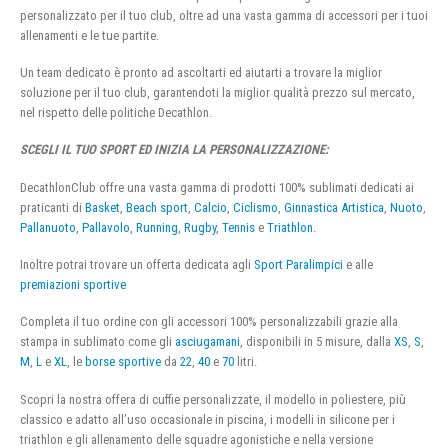
personalizzato per il tuo club, oltre ad una vasta gamma di accessori per i tuoi
allenamenti e le tue partite.
Un team dedicato è pronto ad ascoltarti ed aiutarti a trovare la miglior
soluzione per il tuo club, garantendoti la miglior qualità prezzo sul mercato,
nel rispetto delle politiche Decathlon.
SCEGLI IL TUO SPORT ED INIZIA LA PERSONALIZZAZIONE:
DecathlonClub offre una vasta gamma di prodotti 100% sublimati dedicati ai
praticanti di
Basket
,
Beach sport
,
Calcio
,
Ciclismo
,
Ginnastica Artistica
,
Nuoto
,
Pallanuoto
,
Pallavolo
,
Running
,
Rugby
,
Tennis
e
Triathlon
.
Inoltre potrai trovare un offerta dedicata agli
Sport Paralimpici
e alle
premiazioni sportive
Completa il tuo ordine con gli accessori 100% personalizzabili grazie alla
stampa in sublimato come gli
asciugamani
, disponibili in 5 misure, dalla
XS
,
S
,
M
,
L
e
XL
, le
borse sportive
da
22
,
40
e
70
litri.
Scopri la nostra offera di cuffie personalizzate, il modello in poliestere, più
classico e adatto all’uso occasionale in piscina, i modelli in silicone per i
triathlon e gli allenamento delle squadre agonistiche e nella versione