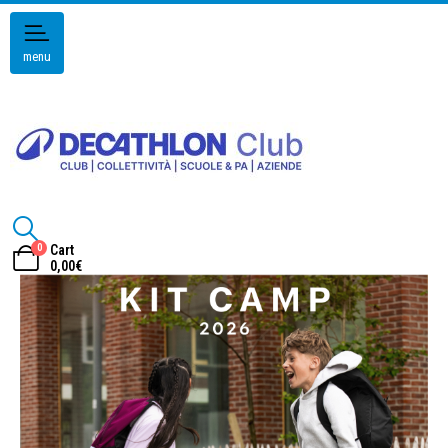
menu
0
Cart
0,00
€