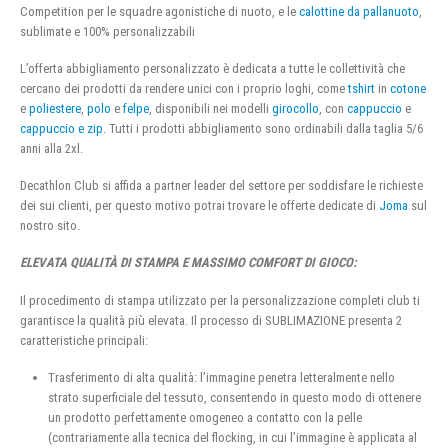
Competition per le squadre agonistiche di nuoto, e le
calottine da pallanuoto
,
sublimate e 100% personalizzabili
L’offerta abbigliamento personalizzato è dedicata a tutte le collettività che
cercano dei prodotti da rendere unici con i proprio loghi, come
tshirt
in
cotone
e
poliestere
,
polo
e
felpe
, disponibili nei modelli
girocollo
, con
cappuccio
e
cappuccio e zip
. Tutti i prodotti abbigliamento sono ordinabili dalla taglia 5/6
anni alla 2xl.
Decathlon Club si affida a partner leader del settore per soddisfare le richieste
dei sui clienti, per questo motivo potrai trovare le offerte dedicate di
Joma
sul
nostro sito.
ELEVATA QUALITÀ DI STAMPA E MASSIMO COMFORT DI GIOCO:
Il procedimento di stampa utilizzato per la personalizzazione completi club ti
garantisce la qualità più elevata. Il processo di SUBLIMAZIONE presenta 2
caratteristiche principali:
Trasferimento di alta qualità: l’immagine penetra letteralmente nello
strato superficiale del tessuto, consentendo in questo modo di ottenere
un prodotto perfettamente omogeneo a contatto con la pelle
(contrariamente alla tecnica del flocking, in cui l’immagine è applicata al