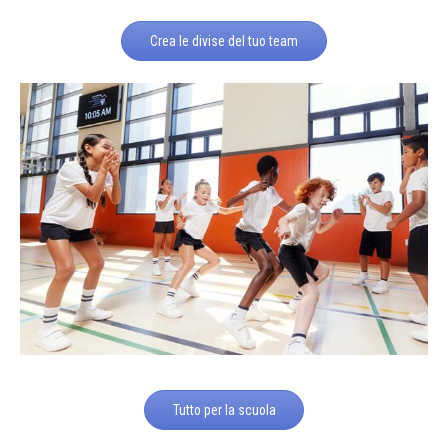
Crea le divise del tuo team
Tutto per la scuola