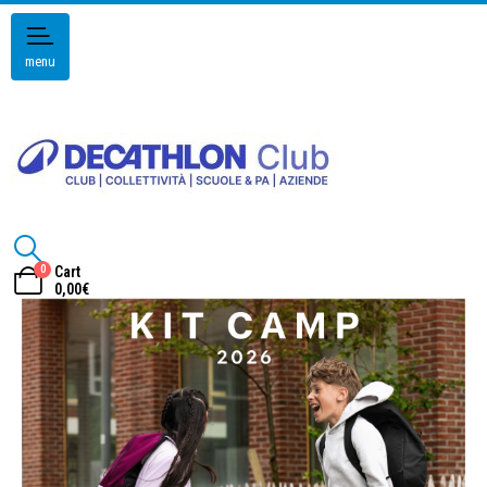
menu
0
Cart
0,00
€