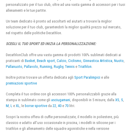
personalizzato per il tuo club, oltre ad una vasta gamma di accessori per i tuoi
allenamenti e le tue partite.
Un team dedicato è pronto ad ascoltarti ed aiutarti a trovare la miglior
soluzione per il tuo club, garantendoti la miglior qualità prezzo sul mercato,
nel rispetto delle politiche Decathlon.
SCEGLI IL TUO SPORT ED INIZIA LA PERSONALIZZAZIONE:
DecathlonClub offre una vasta gamma di prodotti 100% sublimati dedicati ai
praticanti di
Basket
,
Beach sport
,
Calcio
,
Ciclismo
,
Ginnastica Artistica
,
Nuoto
,
Pallanuoto
,
Pallavolo
,
Running
,
Rugby
,
Tennis
e
Triathlon
.
Inoltre potrai trovare un offerta dedicata agli
Sport Paralimpici
e alle
premiazioni sportive
Completa il tuo ordine con gli accessori 100% personalizzabili grazie alla
stampa in sublimato come gli
asciugamani
, disponibili in 5 misure, dalla
XS
,
S
,
M
,
L
e
XL
, le
borse sportive
da
22
,
40
e
70
litri.
Scopri la nostra offera di cuffie personalizzate, il modello in poliestere, più
classico e adatto all’uso occasionale in piscina, i modelli in silicone per i
triathlon e gli allenamento delle squadre agonistiche e nella versione