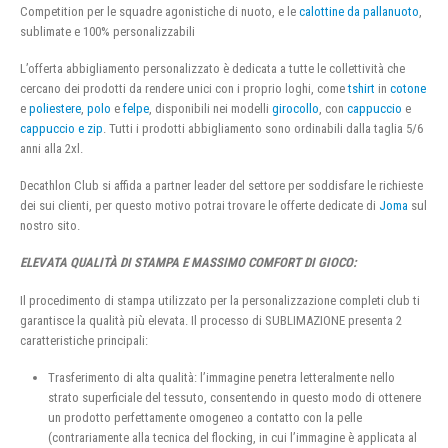
Competition per le squadre agonistiche di nuoto, e le
calottine da pallanuoto
,
sublimate e 100% personalizzabili
L’offerta abbigliamento personalizzato è dedicata a tutte le collettività che
cercano dei prodotti da rendere unici con i proprio loghi, come
tshirt
in
cotone
e
poliestere
,
polo
e
felpe
, disponibili nei modelli
girocollo
, con
cappuccio
e
cappuccio e zip
. Tutti i prodotti abbigliamento sono ordinabili dalla taglia 5/6
anni alla 2xl.
Decathlon Club si affida a partner leader del settore per soddisfare le richieste
dei sui clienti, per questo motivo potrai trovare le offerte dedicate di
Joma
sul
nostro sito.
ELEVATA QUALITÀ DI STAMPA E MASSIMO COMFORT DI GIOCO:
Il procedimento di stampa utilizzato per la personalizzazione completi club ti
garantisce la qualità più elevata. Il processo di SUBLIMAZIONE presenta 2
caratteristiche principali:
Trasferimento di alta qualità: l’immagine penetra letteralmente nello
strato superficiale del tessuto, consentendo in questo modo di ottenere
un prodotto perfettamente omogeneo a contatto con la pelle
(contrariamente alla tecnica del flocking, in cui l’immagine è applicata al