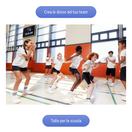
Crea le divise del tuo team
Tutto per la scuola