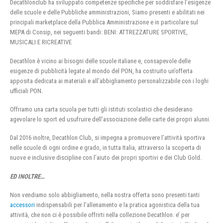
Decathlonclub ha sviluppato competenze specifiche per soddisfare l’esigenze
delle scuole e delle Pubbliche amministrazioni, Siamo presenti e abilitati nei
principali marketplace della Pubblica Amministrazione e in particolare sul
MEPA di Consip, nei seguenti bandi: BENI: ATTREZZATURE SPORTIVE,
MUSICALI E RICREATIVE
Decathlon è vicino ai bisogni delle scuole italiane e, consapevole delle
esigenze di pubblicità legate al mondo del PON, ha costruito un’offerta
apposita dedicata ai materiali e all’abbigliamento personalizzabile con i loghi
ufficiali PON.
Offriamo una carta scuola per tutti gli istituti scolastici che desiderano
agevolare lo sport ed usufruire dell’associazione delle carte dei propri alunni.
Dal 2016 inoltre, Decathlon Club, si impegna a promuovere l’attività sportiva
nelle scuole di ogni ordine e grado, in tutta Italia, attraverso la scoperta di
nuove e inclusive discipline con l’aiuto dei propri sportivi e dei Club Gold.
ED INOLTRE…
Non vendiamo solo abbigliamento, nella nostra offerta sono presenti tanti
accessori
indispensabili per l’allenamento e la pratica agonistica della tua
attività, che non ci è possibile offrirti nella collezione Decathlon. e’ per