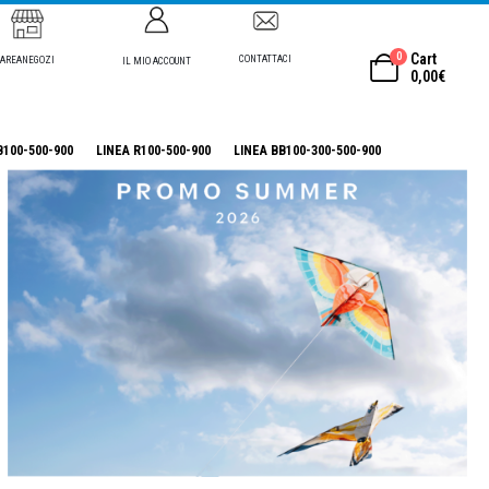
0
Cart
CONTATTACI
AREANEGOZI
IL MIO ACCOUNT
0,00
€
B100-500-900
LINEA R100-500-900
LINEA BB100-300-500-900