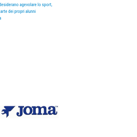
e desiderano agevolare lo sport,
arte dei propri alunni
a