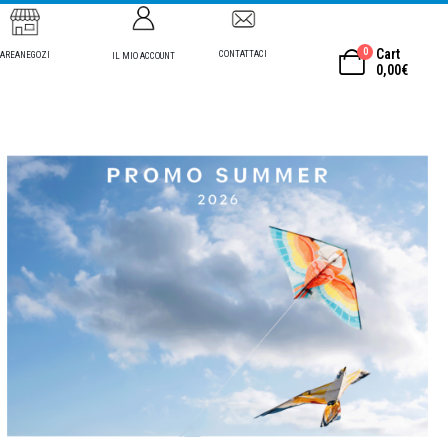
0
Cart
CONTATTACI
AREANEGOZI
IL MIO ACCOUNT
0,00
€