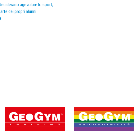
e desiderano agevolare lo sport,
arte dei propri alunni
a