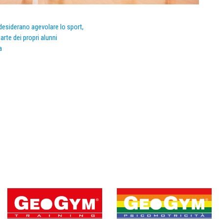
e desiderano agevolare lo sport,
arte dei propri alunni
a