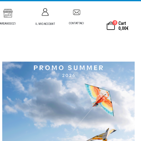
0
Cart
CONTATTACI
AREANEGOZI
IL MIO ACCOUNT
0,00
€