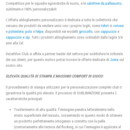
Competition per le squadre agonistiche di nuoto, e le
calottine da pallanuoto
,
sublimate e 100% personalizzabili
L’offerta abbigliamento personalizzato è dedicata a tutte le collettività che
cercano dei prodotti da rendere unici con i proprio loghi, come
tshirt
in
cotone
e
poliestere
,
polo
e
felpe
, disponibili nei modelli
girocollo
, con
cappuccio
e
cappuccio e zip
. Tutti i prodotti abbigliamento sono ordinabili dalla taglia 5/6
anni alla 2xl.
Decathlon Club si affida a partner leader del settore per soddisfare le richieste
dei sui clienti, per questo motivo potrai trovare le offerte dedicate di
Joma
sul
nostro sito.
ELEVATA QUALITÀ DI STAMPA E MASSIMO COMFORT DI GIOCO:
Il procedimento di stampa utilizzato per la personalizzazione completi club ti
garantisce la qualità più elevata. Il processo di SUBLIMAZIONE presenta 2
caratteristiche principali:
Trasferimento di alta qualità: l’immagine penetra letteralmente nello
strato superficiale del tessuto, consentendo in questo modo di ottenere
un prodotto perfettamente omogeneo a contatto con la pelle
(contrariamente alla tecnica del flocking, in cui l’immagine è applicata al