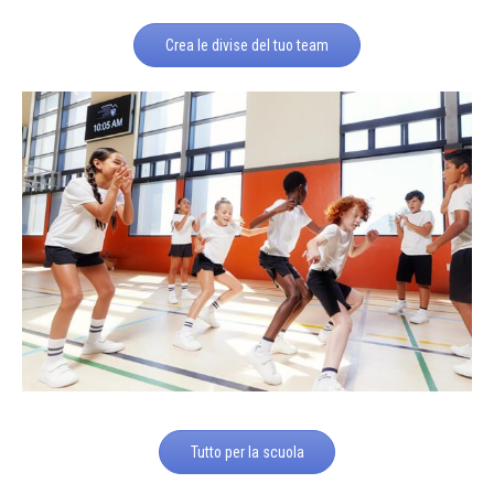
Crea le divise del tuo team
Tutto per la scuola