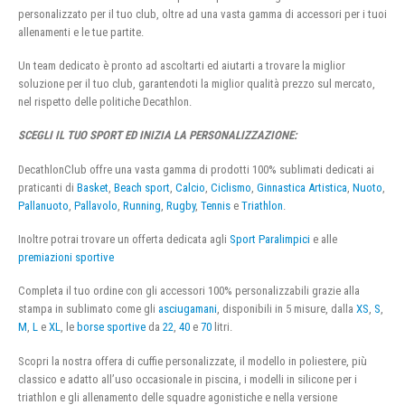
personalizzato per il tuo club, oltre ad una vasta gamma di accessori per i tuoi
allenamenti e le tue partite.
Un team dedicato è pronto ad ascoltarti ed aiutarti a trovare la miglior
soluzione per il tuo club, garantendoti la miglior qualità prezzo sul mercato,
nel rispetto delle politiche Decathlon.
SCEGLI IL TUO SPORT ED INIZIA LA PERSONALIZZAZIONE:
DecathlonClub offre una vasta gamma di prodotti 100% sublimati dedicati ai
praticanti di
Basket
,
Beach sport
,
Calcio
,
Ciclismo
,
Ginnastica Artistica
,
Nuoto
,
Pallanuoto
,
Pallavolo
,
Running
,
Rugby
,
Tennis
e
Triathlon
.
Inoltre potrai trovare un offerta dedicata agli
Sport Paralimpici
e alle
premiazioni sportive
Completa il tuo ordine con gli accessori 100% personalizzabili grazie alla
stampa in sublimato come gli
asciugamani
, disponibili in 5 misure, dalla
XS
,
S
,
M
,
L
e
XL
, le
borse sportive
da
22
,
40
e
70
litri.
Scopri la nostra offera di cuffie personalizzate, il modello in poliestere, più
classico e adatto all’uso occasionale in piscina, i modelli in silicone per i
triathlon e gli allenamento delle squadre agonistiche e nella versione