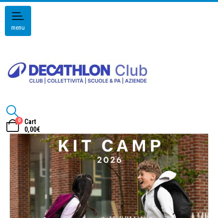
menu
0
Cart
0,00
€