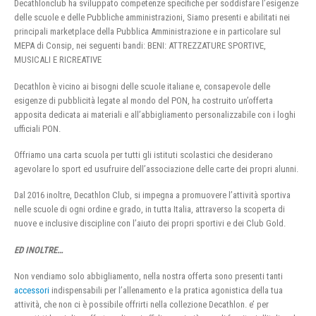
Decathlonclub ha sviluppato competenze specifiche per soddisfare l’esigenze
delle scuole e delle Pubbliche amministrazioni, Siamo presenti e abilitati nei
principali marketplace della Pubblica Amministrazione e in particolare sul
MEPA di Consip, nei seguenti bandi: BENI: ATTREZZATURE SPORTIVE,
MUSICALI E RICREATIVE
Decathlon è vicino ai bisogni delle scuole italiane e, consapevole delle
esigenze di pubblicità legate al mondo del PON, ha costruito un’offerta
apposita dedicata ai materiali e all’abbigliamento personalizzabile con i loghi
ufficiali PON.
Offriamo una carta scuola per tutti gli istituti scolastici che desiderano
agevolare lo sport ed usufruire dell’associazione delle carte dei propri alunni.
Dal 2016 inoltre, Decathlon Club, si impegna a promuovere l’attività sportiva
nelle scuole di ogni ordine e grado, in tutta Italia, attraverso la scoperta di
nuove e inclusive discipline con l’aiuto dei propri sportivi e dei Club Gold.
ED INOLTRE…
Non vendiamo solo abbigliamento, nella nostra offerta sono presenti tanti
accessori
indispensabili per l’allenamento e la pratica agonistica della tua
attività, che non ci è possibile offrirti nella collezione Decathlon. e’ per