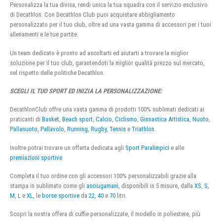
Personalizza la tua divisa, rendi unica la tua squadra con il servizio esclusivo
di Decathlon. Con Decathlon Club puoi acquistare abbigliamento
personalizzato per il tuo club, oltre ad una vasta gamma di accessori per i tuoi
allenamenti e le tue partite.
Un team dedicato è pronto ad ascoltarti ed aiutarti a trovare la miglior
soluzione per il tuo club, garantendoti la miglior qualità prezzo sul mercato,
nel rispetto delle politiche Decathlon.
SCEGLI IL TUO SPORT ED INIZIA LA PERSONALIZZAZIONE:
DecathlonClub offre una vasta gamma di prodotti 100% sublimati dedicati ai
praticanti di
Basket
,
Beach sport
,
Calcio
,
Ciclismo
,
Ginnastica Artistica
,
Nuoto
,
Pallanuoto
,
Pallavolo
,
Running
,
Rugby
,
Tennis
e
Triathlon
.
Inoltre potrai trovare un offerta dedicata agli
Sport Paralimpici
e alle
premiazioni sportive
Completa il tuo ordine con gli accessori 100% personalizzabili grazie alla
stampa in sublimato come gli
asciugamani
, disponibili in 5 misure, dalla
XS
,
S
,
M
,
L
e
XL
, le
borse sportive
da
22
,
40
e
70
litri.
Scopri la nostra offera di cuffie personalizzate, il modello in poliestere, più