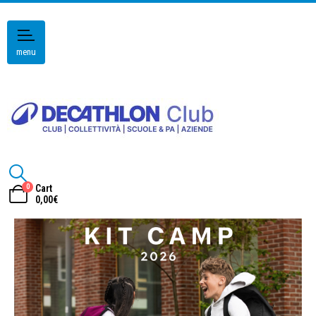
menu
0
Cart
0,00
€