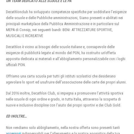
UN TEAM DEDICATO ALLE SCUOLE E LE PA
Decathlonclub ha sviluppato competenze specifiche per soddisfare l’esigenze
delle scuole e delle Pubbliche amministrazioni, Siamo presenti e abilitati nei
principali marketplace della Pubblica Amministrazione e in particolare sul
MEPA di Consip, nei seguenti bandi: BENI: ATTREZZATURE SPORTIVE,
MUSICALI E RICREATIVE
Decathlon è vicino ai bisogni delle scuole italiane e, consapevole delle
esigenze di pubblicità legate al mondo del PON, ha costruito un’offerta
apposita dedicata ai materiali e all’abbigliamento personalizzabile con i loghi
ufficiali PON.
Offriamo una carta scuola per tutti gli istituti scolastici che desiderano
agevolare lo sport ed usufruire dell’associazione delle carte dei propri alunni.
Dal 2016 inoltre, Decathlon Club, si impegna a promuovere l’attività sportiva
nelle scuole di ogni ordine e grado, in tutta Italia, attraverso la scoperta di
nuove e inclusive discipline con l’aiuto dei propri sportivi e dei Club Gold.
ED INOLTRE…
Non vendiamo solo abbigliamento, nella nostra offerta sono presenti tanti
accessori
indispensabili per l’allenamento e la pratica agonistica della tua