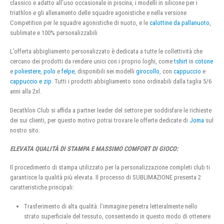
classico e adatto all’uso occasionale in piscina, i modelli in silicone per i
triathlon e gli allenamento delle squadre agonistiche e nella versione
Competition per le squadre agonistiche di nuoto, e le
calottine da pallanuoto
,
sublimate e 100% personalizzabili
L’offerta abbigliamento personalizzato è dedicata a tutte le collettività che
cercano dei prodotti da rendere unici con i proprio loghi, come
tshirt
in
cotone
e
poliestere
,
polo
e
felpe
, disponibili nei modelli
girocollo
, con
cappuccio
e
cappuccio e zip
. Tutti i prodotti abbigliamento sono ordinabili dalla taglia 5/6
anni alla 2xl.
Decathlon Club si affida a partner leader del settore per soddisfare le richieste
dei sui clienti, per questo motivo potrai trovare le offerte dedicate di
Joma
sul
nostro sito.
ELEVATA QUALITÀ DI STAMPA E MASSIMO COMFORT DI GIOCO:
Il procedimento di stampa utilizzato per la personalizzazione completi club ti
garantisce la qualità più elevata. Il processo di SUBLIMAZIONE presenta 2
caratteristiche principali:
Trasferimento di alta qualità: l’immagine penetra letteralmente nello
strato superficiale del tessuto, consentendo in questo modo di ottenere