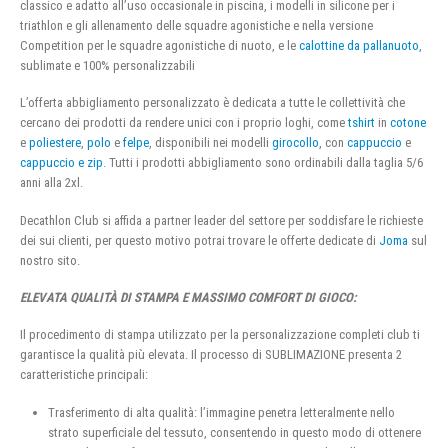
classico e adatto all’uso occasionale in piscina, i modelli in silicone per i
triathlon e gli allenamento delle squadre agonistiche e nella versione
Competition per le squadre agonistiche di nuoto, e le
calottine da pallanuoto
,
sublimate e 100% personalizzabili
L’offerta abbigliamento personalizzato è dedicata a tutte le collettività che
cercano dei prodotti da rendere unici con i proprio loghi, come
tshirt
in
cotone
e
poliestere
,
polo
e
felpe
, disponibili nei modelli
girocollo
, con
cappuccio
e
cappuccio e zip
. Tutti i prodotti abbigliamento sono ordinabili dalla taglia 5/6
anni alla 2xl.
Decathlon Club si affida a partner leader del settore per soddisfare le richieste
dei sui clienti, per questo motivo potrai trovare le offerte dedicate di
Joma
sul
nostro sito.
ELEVATA QUALITÀ DI STAMPA E MASSIMO COMFORT DI GIOCO:
Il procedimento di stampa utilizzato per la personalizzazione completi club ti
garantisce la qualità più elevata. Il processo di SUBLIMAZIONE presenta 2
caratteristiche principali:
Trasferimento di alta qualità: l’immagine penetra letteralmente nello
strato superficiale del tessuto, consentendo in questo modo di ottenere