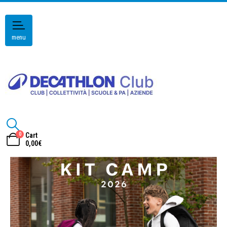
menu
0
Cart
0,00
€