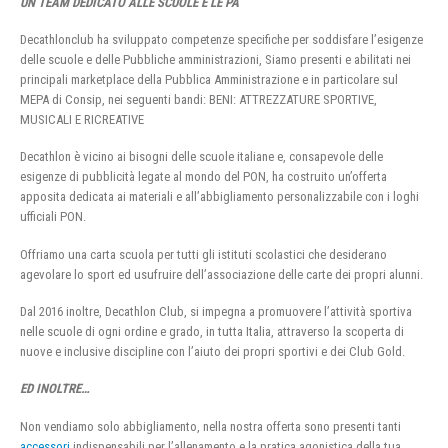
UN TEAM DEDICATO ALLE SCUOLE E LE PA
Decathlonclub ha sviluppato competenze specifiche per soddisfare l’esigenze
delle scuole e delle Pubbliche amministrazioni, Siamo presenti e abilitati nei
principali marketplace della Pubblica Amministrazione e in particolare sul
MEPA di Consip, nei seguenti bandi: BENI: ATTREZZATURE SPORTIVE,
MUSICALI E RICREATIVE
Decathlon è vicino ai bisogni delle scuole italiane e, consapevole delle
esigenze di pubblicità legate al mondo del PON, ha costruito un’offerta
apposita dedicata ai materiali e all’abbigliamento personalizzabile con i loghi
ufficiali PON.
Offriamo una carta scuola per tutti gli istituti scolastici che desiderano
agevolare lo sport ed usufruire dell’associazione delle carte dei propri alunni.
Dal 2016 inoltre, Decathlon Club, si impegna a promuovere l’attività sportiva
nelle scuole di ogni ordine e grado, in tutta Italia, attraverso la scoperta di
nuove e inclusive discipline con l’aiuto dei propri sportivi e dei Club Gold.
ED INOLTRE…
Non vendiamo solo abbigliamento, nella nostra offerta sono presenti tanti
accessori
indispensabili per l’allenamento e la pratica agonistica della tua