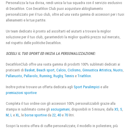
Personalizza la tua divisa, rendi unica la tua squadra con il servizio esclusivo
di Decathlon. Con Decathlon Club puoi acquistare abbigliamento
personalizzato per il tuo club, oltre ad una vasta gamma di accessori per i tuoi
allenamenti e le tue partite.
Un team dedicato è pronto ad ascoltarti ed aiutarti a trovare la miglior
soluzione per il tuo club, garantendoti la miglior qualità prezzo sul mercato,
nel rispetto delle politiche Decathlon.
SCEGLI IL TUO SPORT ED INIZIA LA PERSONALIZZAZIONE:
DecathlonClub offre una vasta gamma di prodotti 100% sublimati dedicati ai
praticanti di
Basket
,
Beach sport
,
Calcio
,
Ciclismo
,
Ginnastica Artistica
,
Nuoto
,
Pallanuoto
,
Pallavolo
,
Running
,
Rugby
,
Tennis
e
Triathlon
.
Inoltre potrai trovare un offerta dedicata agli
Sport Paralimpici
e alle
premiazioni sportive
Completa il tuo ordine con gli accessori 100% personalizzabili grazie alla
stampa in sublimato come gli
asciugamani
, disponibili in 5 misure, dalla
XS
,
S
,
M
,
L
e
XL
, le
borse sportive
da
22
,
40
e
70
litri.
Scopri la nostra offera di cuffie personalizzate, il modello in poliestere, più