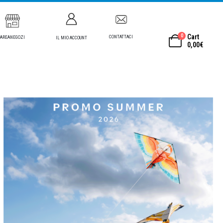
0
Cart
CONTATTACI
AREANEGOZI
IL MIO ACCOUNT
0,00
€