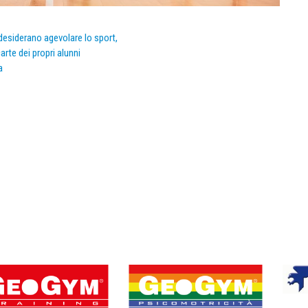
e desiderano agevolare lo sport,
arte dei propri alunni
a